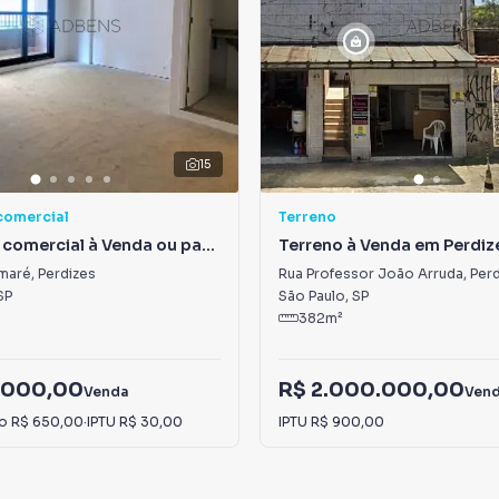
15
comercial
Terreno
comercial à Venda ou para
Terreno à Venda em Perdiz
 Perdizes
maré
,
Perdizes
Rua Professor João Arruda
,
Perd
SP
São Paulo
,
SP
382
m²
.000,00
R$ 2.000.000,00
Venda
Ven
io
R$ 650,00
·
IPTU
R$ 30,00
IPTU
R$ 900,00