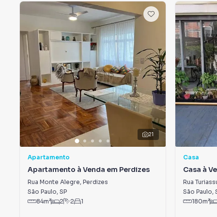
21
Apartamento
Casa
Apartamento à Venda em Perdizes
Casa à V
Rua Monte Alegre
,
Perdizes
Rua Turiass
São Paulo
,
SP
São Paulo
,
84
m²
2
2
1
180
m²