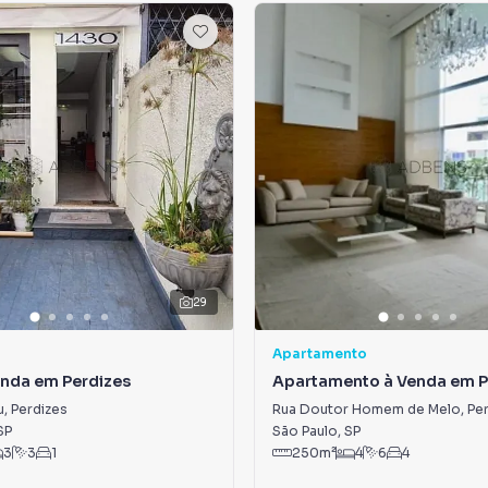
29
Apartamento
enda em Perdizes
Apartamento à Venda em P
u
,
Perdizes
Rua Doutor Homem de Melo
,
Pe
SP
São Paulo
,
SP
3
3
1
250
m²
4
6
4