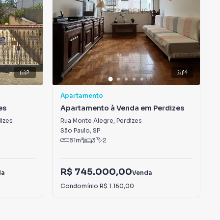
2
14
Apartamento
es
Apartamento à Venda em Perdizes
izes
Rua Monte Alegre
,
Perdizes
São Paulo
,
SP
81
m²
3
2
R$ 745.000,00
da
Venda
Condomínio
R$ 1.160,00