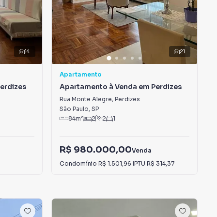
14
21
Apartamento
erdizes
Apartamento à Venda em Perdizes
Rua Monte Alegre
,
Perdizes
São Paulo
,
SP
84
m²
2
2
1
R$ 980.000,00
Venda
Condomínio
R$ 1.501,96
·
IPTU
R$ 314,37