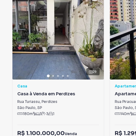
29
Casa
Apartame
Casa à Venda em Perdizes
Apartame
Rua Turiassu
,
Perdizes
Rua Piracu
São Paulo
,
SP
São Paulo
,
180
m²
3
3
1
140
m²
R$ 1.100.000,00
R$ 1.2
Venda