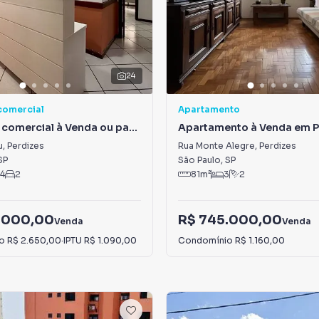
24
comercial
Apartamento
comercial à Venda ou para
Apartamento à Venda em P
 Perdizes
u
,
Perdizes
Rua Monte Alegre
,
Perdizes
SP
São Paulo
,
SP
4
2
81
m²
3
2
.000,00
R$ 745.000,00
Venda
Venda
io
R$ 2.650,00
·
IPTU
R$ 1.090,00
Condomínio
R$ 1.160,00