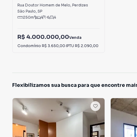
Rua Doutor Homem de Melo
,
Perdizes
São Paulo
,
SP
250
m²
4
6
4
R$ 4.000.000,00
Venda
Condomínio
R$ 3.650,00
·
IPTU
R$ 2.090,00
Flexibilizamos sua busca para que encontre mai