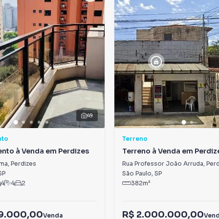
49
nto
Terreno
nto à Venda em Perdizes
Terreno à Venda em Perdiz
ama
,
Perdizes
Rua Professor João Arruda
,
Perd
SP
São Paulo
,
SP
4
4
2
382
m²
99.000,00
R$ 2.000.000,00
Venda
Ven