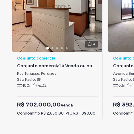
24
Conjunto comercial
Conjunto 
Conjunto comercial à Venda ou para
Conjunto 
Alugar em Perdizes
Alugar em
Rua Turiassu
,
Perdizes
Avenida Su
São Paulo
,
SP
São Paulo
,
100
m²
4
2
33
m²
1
R$ 702.000,00
R$ 392
Venda
Condomínio
R$ 2.650,00
·
IPTU
R$ 1.090,00
Condomín