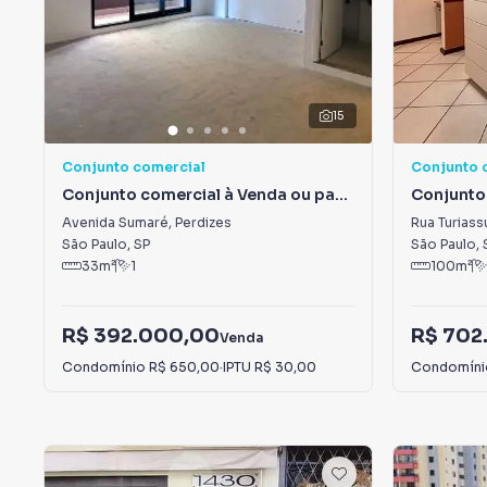
15
Conjunto comercial
Conjunto 
Conjunto comercial à Venda ou para
Conjunto 
Alugar em Perdizes
Alugar em
Avenida Sumaré
,
Perdizes
Rua Turiass
São Paulo
,
SP
São Paulo
,
33
m²
1
100
m²
R$ 392.000,00
R$ 702
Venda
Condomínio
R$ 650,00
·
IPTU
R$ 30,00
Condomín