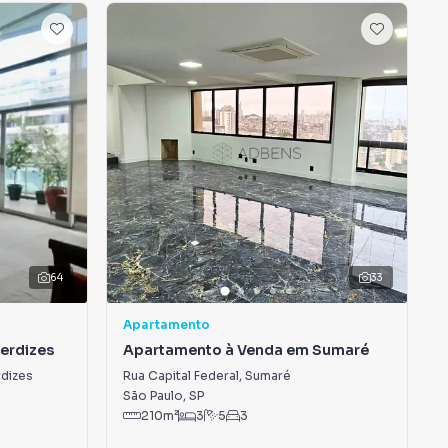
64
33
Apartamento
erdizes
Apartamento à Venda em Sumaré
rdizes
Rua Capital Federal
,
Sumaré
São Paulo
,
SP
210
m²
3
5
3