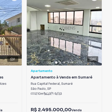
2
33
Apartamento
es
Apartamento à Venda em Sumaré
izes
Rua Capital Federal
,
Sumaré
São Paulo
,
SP
210
m²
3
5
3
R$ 2.495.000,00
da
Venda