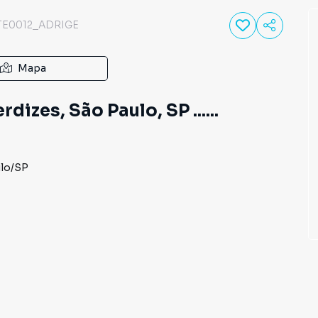
TE0012_ADRIGE
Mapa
dizes, São Paulo, SP ......
lo
/
SP