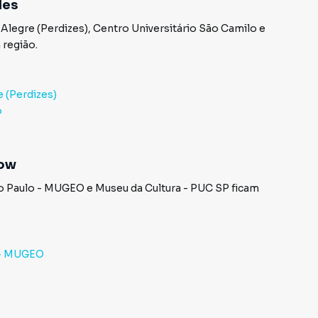
des
legre (Perdizes)
,
Centro Universitário São Camilo
e
 região.
 (Perdizes)
o
how
o Paulo - MUGEO
e
Museu da Cultura - PUC SP
ficam
 - MUGEO