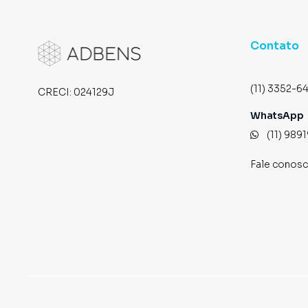
Contato
(11) 3352-6
CRECI:
024129J
WhatsApp
(11) 989
Fale conos