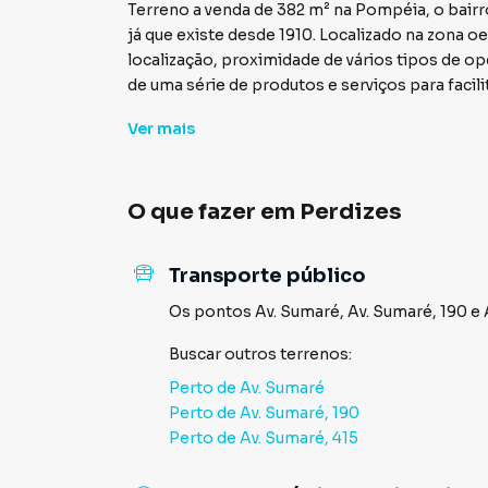
Terreno a venda de 382 m² na Pompéia, o bairr
já que existe desde 1910. Localizado na zona o
localização, proximidade de vários tipos de op
de uma série de produtos e serviços para facilit
As principais avenidas da Pompeia, como a Mar
Ver
mais
Pompeia contam com uma série de pontos de 
metrô e o terminal de ônibus Barra Funda, co
também a rodoviária para viagens.
O que fazer em
Perdizes
Valores sujeito a alterações . ... ...
Transporte público
Os pontos
Av. Sumaré
,
Av. Sumaré, 190
e
Buscar outros
terrenos
:
Perto de
Av. Sumaré
Perto de
Av. Sumaré, 190
Perto de
Av. Sumaré, 415