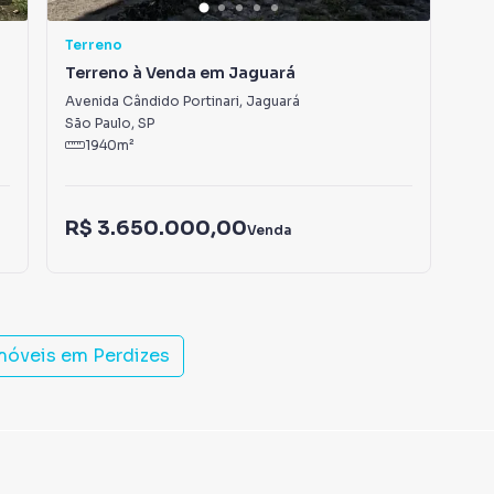
Terreno
Ter
Terreno à Venda em Jaguará
Ter
Avenida Cândido Portinari
,
Jaguará
Rua
São Paulo
,
SP
São
1940
m²
1
R$
R$ 3.650.000,00
Venda
IPT
imóveis em
Perdizes