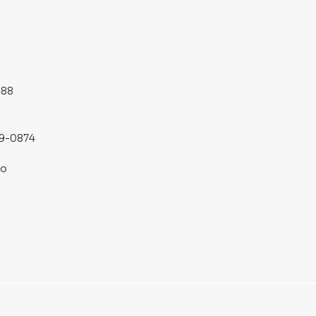
488
19-0874
co