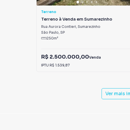
Terreno
Terreno à Venda em Sumarezinho
Rua Aurora Contieri
,
Sumarezinho
São Paulo
,
SP
250
m²
R$ 2.500.000,00
Venda
IPTU
R$ 1.539,87
Ver mais 