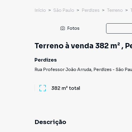
Início
São Paulo
Perdizes
Terreno
Fotos
Terreno à venda 382 m² , Per
Perdizes
Rua Professor João Arruda
,
Perdizes
-
São Pau
382 m²
total
Descrição