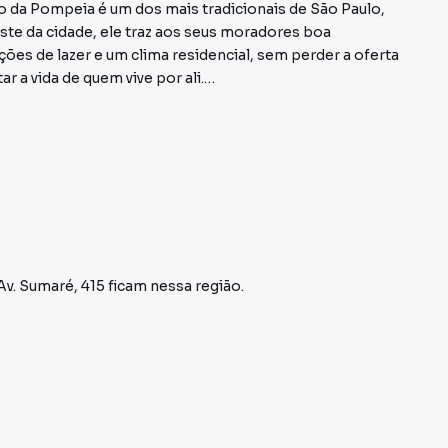
o da Pompeia é um dos mais tradicionais de São Paulo,
este da cidade, ele traz aos seus moradores boa
ções de lazer e um clima residencial, sem perder a oferta
ar a vida de quem vive por ali.
quês de São Vicente, a Francisco Matarazzo e a
ônibus. A região também tem estações da CPTM, do
m ônibus que fazem os deslocamentos pela cidade e
Av. Sumaré, 415
ficam nessa região.