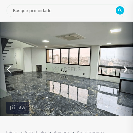
33
Início
São Paulo
Sumaré
Apartamento