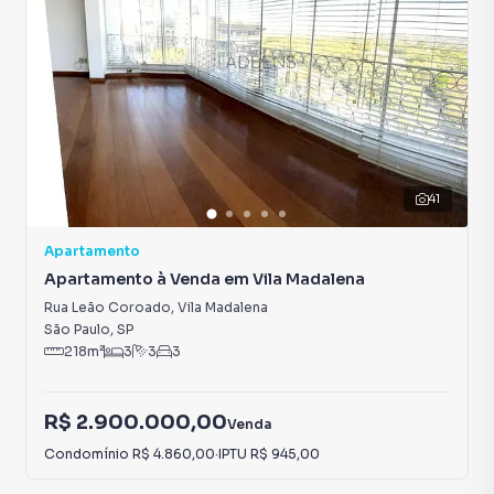
41
Apartamento
Apartamento à Venda em Vila Madalena
Rua Leão Coroado
,
Vila Madalena
São Paulo
,
SP
218
m²
3
3
3
R$ 2.900.000,00
Venda
Condomínio
R$ 4.860,00
·
IPTU
R$ 945,00