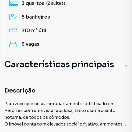
3
quartos
(2 suítes)
5
banheiros
210 m²
útil
3
vagas
Características principais
Piscina
Ar-Condicionado
Descrição
Portaria 24h
Para você que busca um apartamento sofisticado em
Perdizes com uma vista fabulosa, tanto diurna quanto
Andar Alto
noturna, de todos os cômodos.
O imóvel conta com elevador social privativo, ambientes
Cozinha
climatizados com ar-condicionado quente e frio na sala,