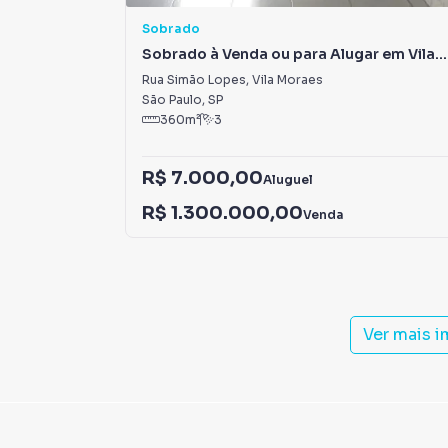
Sobrado
Sobrado à Venda ou para Alugar em Vila
Moraes
Rua Simão Lopes
,
Vila Moraes
São Paulo
,
SP
360
m²
3
R$ 7.000,00
Aluguel
R$ 1.300.000,00
Venda
Ver mais 