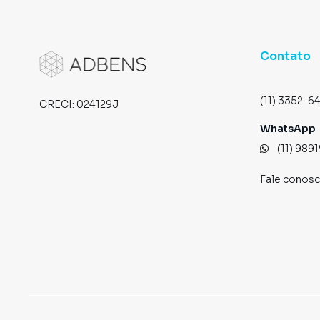
Contato
(11) 3352-6
CRECI:
024129J
WhatsApp
(11) 989
Fale conos