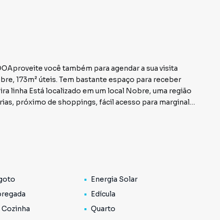
oveite você também para agendar a sua visita
obre, 173m² úteis. Tem bastante espaço para receber
ra linha Está localizado em um local Nobre, uma região
ias, próximo de shoppings, fácil acesso para marginal,
çúcar, extra, carrefour, padarias para seus finais de
clínicas veterinárias e hospitais veterinários, Lojas
goto
Energia Solar
regada
Edícula
 Cozinha
Quarto