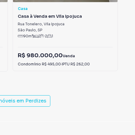
Casa
So
Casa à Venda em Vila Ipojuca
So
Rua Tonelero
,
Vila Ipojuca
Ave
São Paulo
,
SP
São
90
m²
2
2
1
R$ 980.000,00
R$
Venda
Condomínio
R$ 495,00
·
IPTU
R$ 262,00
IPT
imóveis em
Perdizes