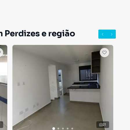
 Perdizes e região
3
21