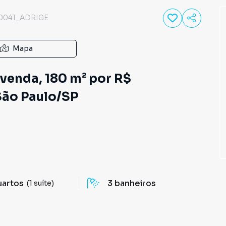
0041_ADRIGE
Mapa
venda, 180 m² por R$
 São Paulo/SP
uartos
3
banheiros
(1 suíte)