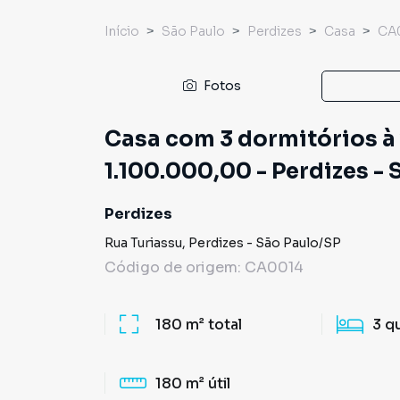
Início
São Paulo
Perdizes
Casa
CA
Fotos
Casa com 3 dormitórios à 
1.100.000,00 - Perdizes -
Perdizes
Rua Turiassu
,
Perdizes
-
São Paulo
/
SP
Código de origem:
CA0014
180 m²
total
3
q
180 m²
útil