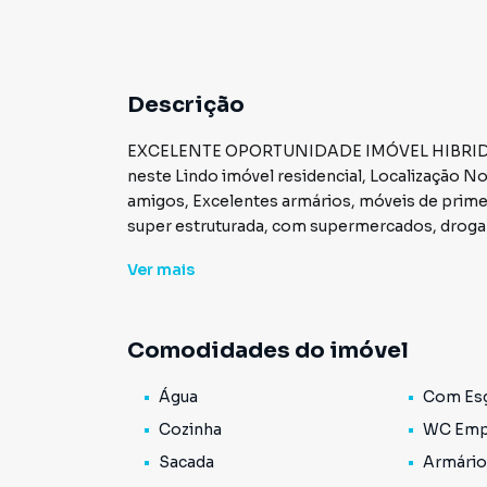
Descrição
EXCELENTE OPORTUNIDADE IMÓVEL HIBRIDOApr
neste Lindo imóvel residencial, Localização N
amigos, Excelentes armários, móveis de primei
super estruturada, com supermercados, drogar
clínicas, hospitais e escolas próximas, pão de a
Ver
mais
semana (Dona Deôla, Santa Etiene entre outras, 
Pets, salões de beleza, agências de viagens.
Comodidades do imóvel
Água
Com Es
Cozinha
WC Emp
Sacada
Armário