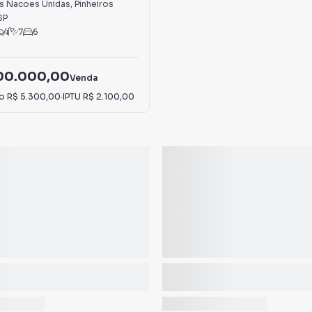
s Nacoes Unidas
,
Pinheiros
SP
4
7
6
000.000,00
Venda
io
R$ 5.300,00
·
IPTU
R$ 2.100,00