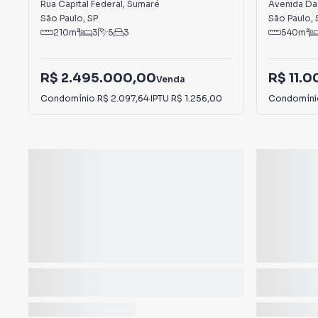
Rua Capital Federal
,
Sumaré
Avenida Da
São Paulo
,
SP
São Paulo
,
210
m²
3
5
3
540
m²
R$ 2.495.000,00
R$ 11.
Venda
Condomínio
R$ 2.097,64
·
IPTU
R$ 1.256,00
Condomín