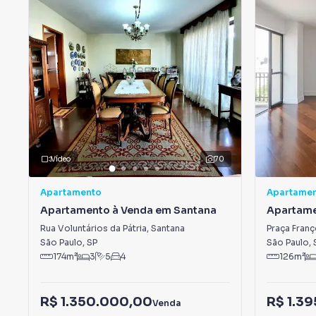
Vídeo
70
Apartamento
Apartame
Apartamento à Venda em Santana
Apartame
Sumarez
Rua Voluntários da Pátria
,
Santana
Praça Franç
São Paulo
,
SP
São Paulo
,
174
m²
3
5
4
126
m²
R$ 1.350.000,00
R$ 1.3
Venda