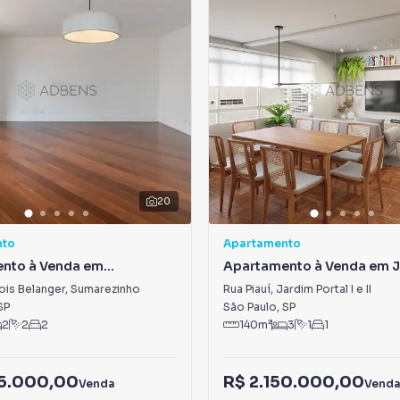
20
nto
Apartamento
nto à Venda em
Apartamento à Venda em 
inho
Portal I e II
ois Belanger
,
Sumarezinho
Rua Piauí
,
Jardim Portal I e II
SP
São Paulo
,
SP
2
2
2
140
m²
3
1
1
95.000,00
R$ 2.150.000,00
Venda
Vend