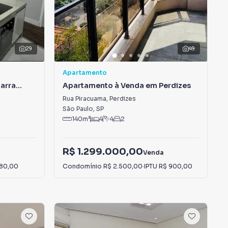
29
49
Apartamento
arra
Apartamento à Venda em Perdizes
Rua Piracuama
,
Perdizes
São Paulo
,
SP
140
m²
4
4
2
R$ 1.299.000,00
Venda
 80,00
Condomínio
R$ 2.500,00
·
IPTU
R$ 900,00