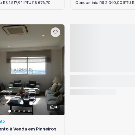
io
R$ 1.517,94
·
IPTU
R$ 676,70
Condomínio
R$ 3.040,00
·
IPTU
R
14
nto
nto à Venda em Pinheiros