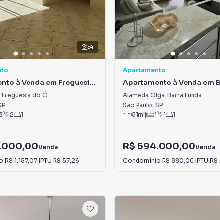
54
nto
Apartamento
nto à Venda em Freguesia
Apartamento à Venda em B
Funda
,
Freguesia do Ó
Alameda Olga
,
Barra Funda
SP
São Paulo
,
SP
3
2
1
51
m²
1
1
1
.000,00
R$ 694.000,00
Venda
Venda
io
R$ 1.157,07
·
IPTU
R$ 57,26
Condomínio
R$ 880,00
·
IPTU
R$