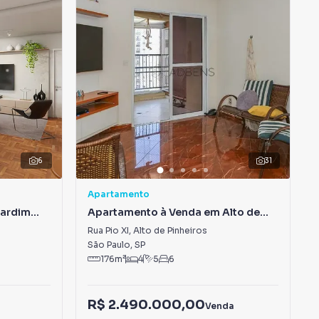
6
31
Apartamento
Jardim
Apartamento à Venda em Alto de
Pinheiros
Rua Pio XI
,
Alto de Pinheiros
São Paulo
,
SP
176
m²
4
5
6
R$ 2.490.000,00
a
Venda