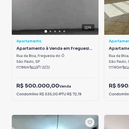
16
Apartamento
Apartame
Apartamento à Venda em Freguesia
Apartame
do Ó
do Ó
Rua da Bica
,
Freguesia do Ó
Rua da Bica
São Paulo
,
SP
São Paulo
,
86
m²
3
2
1
90
m²
R$ 500.000,00
R$ 590
Venda
Condomínio
R$ 535,00
·
IPTU
R$ 72,19
Condomín