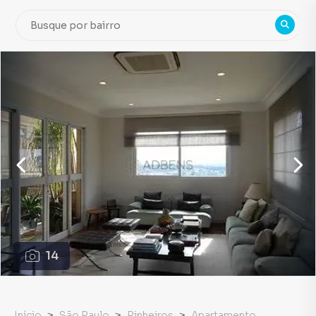
14
Início
São Paulo
Pinheiros
Apartamento