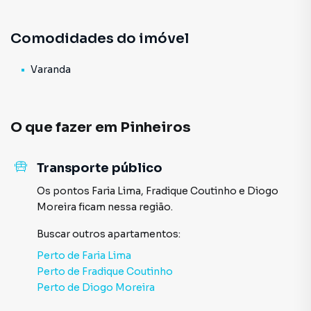
amplos, arejados e com excelente luminosidade. A área
superior dispõe de 4 ótimas suítes e uma copa para apoio
Comodidades do imóvel
e na parte inferior salas, escritório, cozinha, dependência
de empregada completa com 2 quartos e uma charmosa e
ampla varanda.A área de lazer oferece piscina,
Varanda
brinquedoteca, quadra de futebol e quadra de tênis.CRECI
24.129-JVenha conferir!*Todos os valores estão sujeitos à
alteração.
O que fazer em
Pinheiros
Transporte público
Os pontos
Faria Lima
,
Fradique Coutinho
e
Diogo
Moreira
ficam nessa região.
Buscar outros
apartamentos
:
Perto de
Faria Lima
Perto de
Fradique Coutinho
Perto de
Diogo Moreira