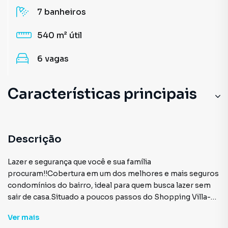
7
banheiros
540 m²
útil
6
vagas
Características principais
Descrição
Lazer e segurança que você e sua família
procuram!!Cobertura em um dos melhores e mais seguros
condomínios do bairro, ideal para quem busca lazer sem
sair de casa.Situado a poucos passos do Shopping Villa-
Lobos, proporciona o máximo de comodidade, além de
Ver
mais
uma excelente vista para o parque.Os ambientes são