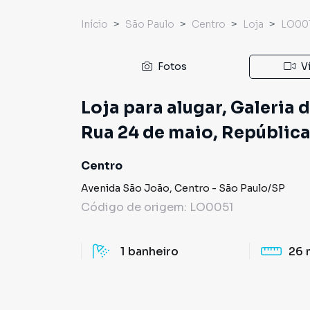
Início
São Paulo
Centro
Loja
LO00
Fotos
V
Loja para alugar, Galeria 
Rua 24 de maio, Repúblic
Centro
Avenida São João
,
Centro
-
São Paulo
/
SP
Código de origem:
LO0051
1
banheiro
26 