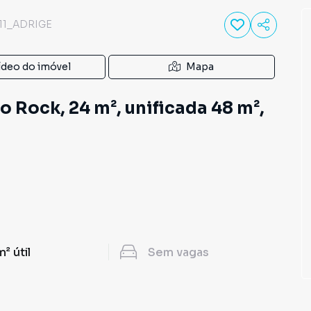
11_ADRIGE
ídeo do imóvel
Mapa
do Rock, 24 m², unificada 48 m²,
a
m²
útil
Sem
vagas