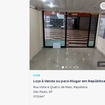
18
Loja
Loja à Venda ou para Alugar em Repúblic
Rua Vinte e Quatro de Maio
,
República
São Paulo
,
SP
24
m²