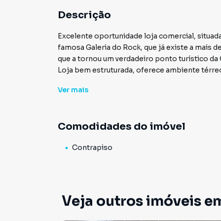
Descrição
Excelente oportunidade loja comercial, situad
famosa Galeria do Rock, que já existe a mais de
que a tornou um verdadeiro ponto turístico da
Loja bem estruturada, oferece ambiente térr
Fácil acesso a Estação República, Estação Anh
Ver
mais
Paissandú, Comércios em geral e Transporte p
Consulte mais informação e agende uma visita
Comodidades do imóvel
Contrapiso
Veja outros imóveis e