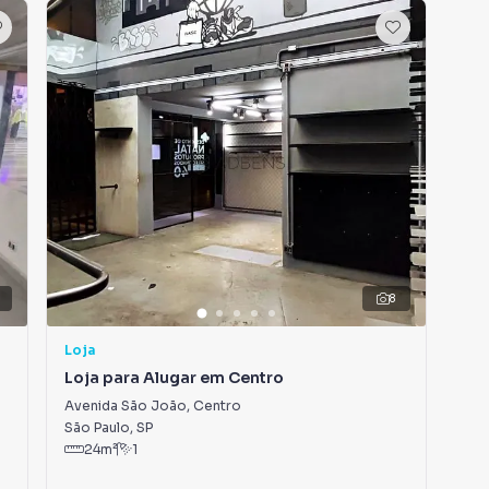
8
Loja
Loj
a
Loja para Alugar em Centro
Loj
Avenida São João
,
Centro
Rua
São Paulo
,
SP
São
24
m²
1