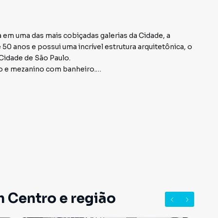
a em uma das mais cobiçadas galerias da Cidade, a
 50 anos e possui uma incrível estrutura arquitetônica, o
 Cidade de São Paulo.
eo e mezanino com banheiro.
angabaú, Teatro Municipal, Sesc 24 de Maio, Largo do
úblico.
.
m Centro e região