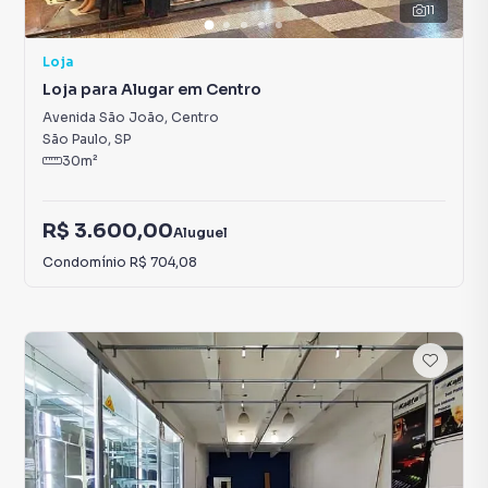
11
Loja
Loja para Alugar em Centro
Avenida São João
,
Centro
São Paulo
,
SP
30
m²
R$ 3.600,00
Aluguel
Condomínio
R$ 704,08