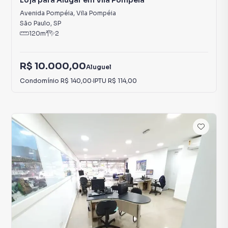
Loja para Alugar em Vila Pompéia
Avenida Pompéia
,
Vila Pompéia
São Paulo
,
SP
120
m²
2
R$ 10.000,00
Aluguel
Condomínio
R$ 140,00
·
IPTU
R$ 114,00