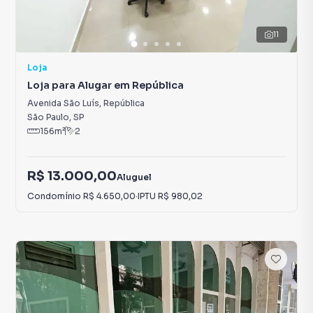
11
Loja
Loja para Alugar em República
Avenida São Luís
,
República
São Paulo
,
SP
156
m²
2
R$ 13.000,00
Aluguel
Condomínio
R$ 4.650,00
·
IPTU
R$ 980,02