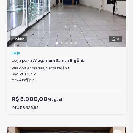
Vídeo
10
Loja
Loja para Alugar em Santa Ifigênia
Rua dos Andradas
,
Santa Ifigênia
São Paulo
,
SP
341
m²
2
R$ 5.000,00
Aluguel
IPTU
R$ 923,85