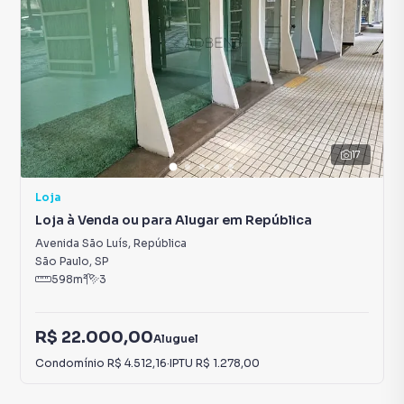
17
Loja
Loja à Venda ou para Alugar em República
Avenida São Luís
,
República
São Paulo
,
SP
598
m²
3
R$ 22.000,00
Aluguel
Condomínio
R$ 4.512,16
·
IPTU
R$ 1.278,00