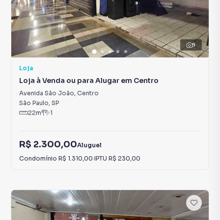
9
Loja
Loja à Venda ou para Alugar em Centro
Avenida São João
,
Centro
São Paulo
,
SP
22
m²
1
R$ 2.300,00
Aluguel
Condomínio
R$ 1.310,00
·
IPTU
R$ 230,00