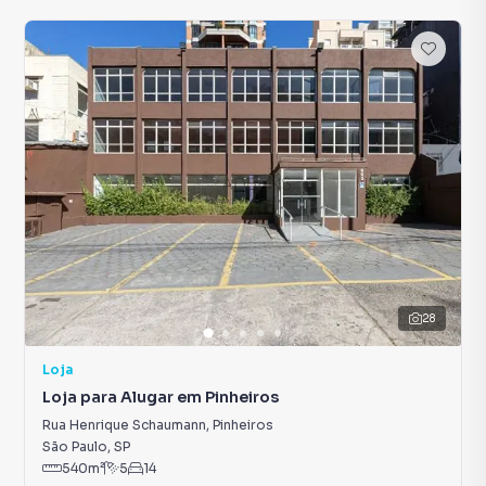
28
Loja
Loja para Alugar em Pinheiros
Rua Henrique Schaumann
,
Pinheiros
São Paulo
,
SP
540
m²
5
14