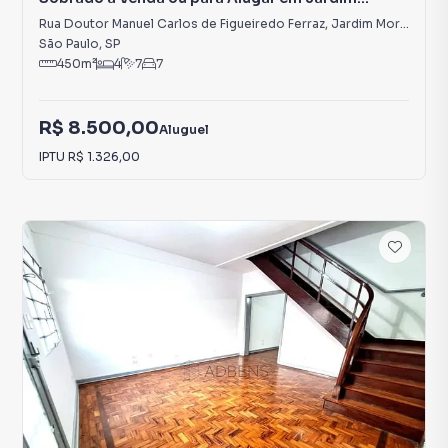
Morumbi
Rua Doutor Manuel Carlos de Figueiredo Ferraz
,
Jardim Morumbi
São Paulo
,
SP
450
m²
4
7
7
R$ 8.500,00
Aluguel
IPTU
R$ 1.326,00