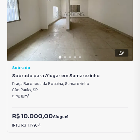
8
Sobrado
Sobrado para Alugar em Sumarezinho
Praça Baronesa da Bocaina
,
Sumarezinho
São Paulo
,
SP
212
m²
R$ 10.000,00
Aluguel
IPTU
R$ 1.179,14