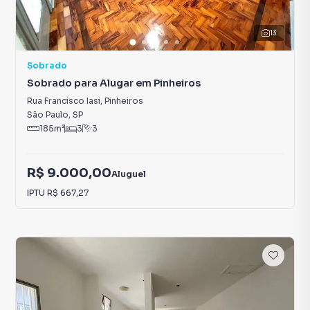
13
Sobrado
Sobrado para Alugar em Pinheiros
Rua Francisco Iasi
,
Pinheiros
São Paulo
,
SP
185
m²
3
3
R$ 9.000,00
Aluguel
IPTU
R$ 667,27