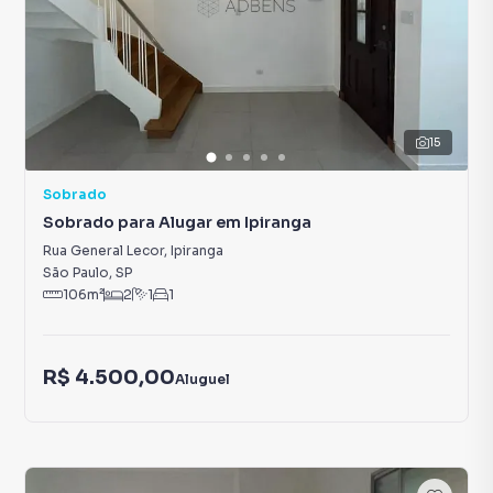
15
Sobrado
Sobrado para Alugar em Ipiranga
Rua General Lecor
,
Ipiranga
São Paulo
,
SP
106
m²
2
1
1
R$ 4.500,00
Aluguel