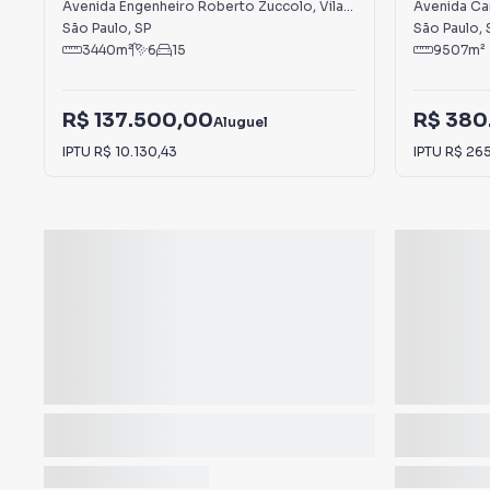
Vila Leopoldina
Vila Ribe
Avenida Engenheiro Roberto Zuccolo
,
Vila Leopoldina
Avenida Car
São Paulo
,
SP
São Paulo
,
3440
m²
6
15
9507
m²
R$ 137.500,00
R$ 380
Aluguel
IPTU
R$ 10.130,43
IPTU
R$ 26