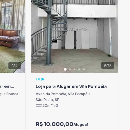
6
13
Loja
ar em
Loja para Alugar em Vila Pompéia
gua Branca
Avenida Pompéia
,
Vila Pompéia
São Paulo
,
SP
120
m²
2
R$ 10.000,00
Aluguel