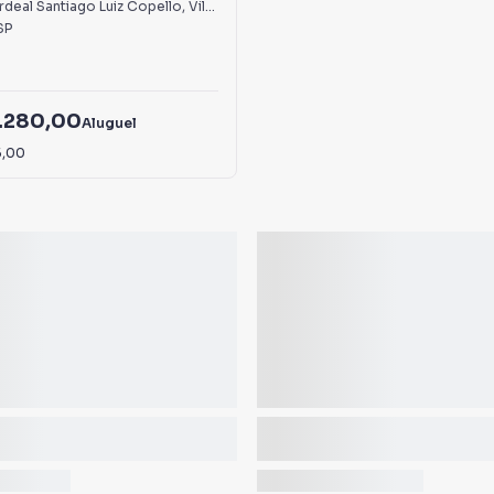
iro de Barros
deal Santiago Luiz Copello
,
Vila Ribeiro de Barros
SP
.280,00
Aluguel
5,00