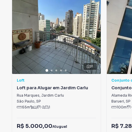
31
Loft
Conjunto 
Loft para Alugar em Jardim Carlu
Conjunto
Alphaville
Rua Marques
,
Jardim Carlu
Alameda Ri
Empresari
São Paulo
,
SP
Barueri
,
SP
55
m²
1
2
1
100
m²
R$ 5.000,00
R$ 7.2
Aluguel