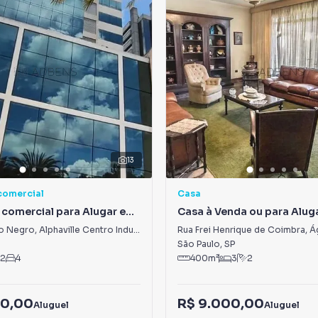
13
comercial
Casa
 comercial para Alugar em
Casa à Venda ou para Alug
 Centro Industrial e
Água Branca
o Negro
,
Alphaville Centro Industrial e Empresarial/Alphaville.
Rua Frei Henrique de Coimbra
,
Á
al/Alphaville.
São Paulo
,
SP
2
4
400
m²
3
2
80,00
R$ 9.000,00
Aluguel
Aluguel