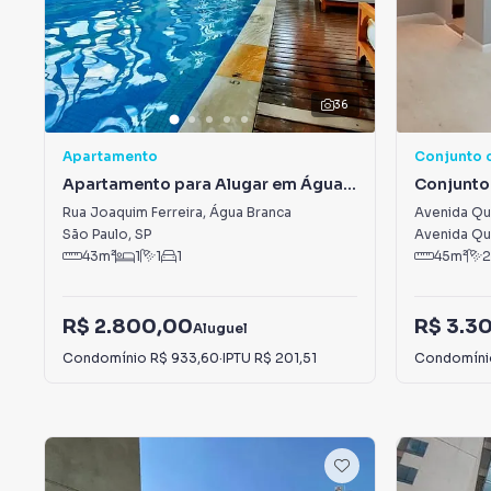
36
Apartamento
Conjunto 
Apartamento para Alugar em Água
Conjunto
Branca
Vila Hamb
Rua Joaquim Ferreira
,
Água Branca
Avenida Que
Lobos
São Paulo
,
SP
Avenida Que
43
m²
1
1
1
45
m²
2
R$ 2.800,00
R$ 3.3
Aluguel
Condomínio
R$ 933,60
·
IPTU
R$ 201,51
Condomín