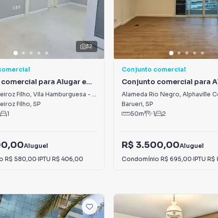
32
comercial
Conjunto comercial
 comercial para Alugar em
Conjunto comercial para A
urguesa - Parque Villa
Alphaville Centro Industrial
iroz Filho
,
Vila Hamburguesa - Parque Villa Lobos
Alameda Rio Negro
,
Alphaville Centro Industrial 
Empresarial/Alphaville.
iroz Filho
,
SP
Barueri
,
SP
1
50
m²
1
2
00,00
R$ 3.500,00
Aluguel
Aluguel
io
R$ 580,00
·
IPTU
R$ 406,00
Condomínio
R$ 695,00
·
IPTU
R$ 