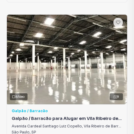
Vídeo
9
Galpão / Barracão
Galpão / Barracão para Alugar em Vila Ribeiro de
Barros
Avenida Cardeal Santiago Luiz Copello
,
Vila Ribeiro de Barros
São Paulo
,
SP