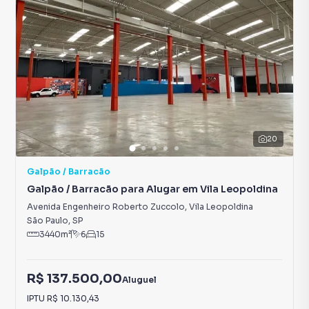
20
Galpão / Barracão
Galpão / Barracão para Alugar em Vila Leopoldina
Avenida Engenheiro Roberto Zuccolo
,
Vila Leopoldina
São Paulo
,
SP
3440
m²
6
15
R$ 137.500,00
Aluguel
IPTU
R$ 10.130,43