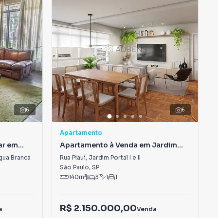
6
6
Apartamento
ar em
Apartamento à Venda em Jardim
Portal I e II
gua Branca
Rua Piauí
,
Jardim Portal I e II
São Paulo
,
SP
140
m²
3
1
1
R$ 2.150.000,00
a
Venda