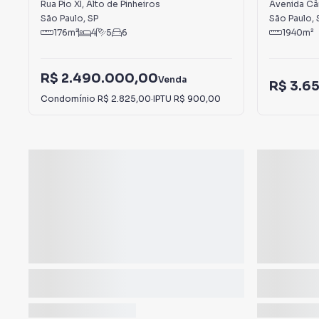
Pinheiros
Rua Pio XI
,
Alto de Pinheiros
Avenida Cân
São Paulo
,
SP
São Paulo
,
176
m²
4
5
6
1940
m²
R$ 2.490.000,00
Venda
R$ 3.6
Condomínio
R$ 2.825,00
·
IPTU
R$ 900,00