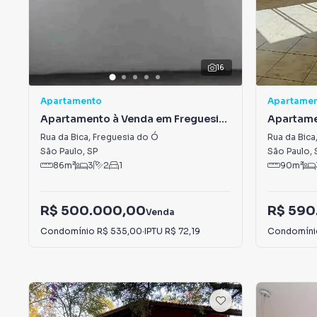
16
Apartamento
Apartame
Apartamento à Venda em Freguesia
Apartame
do Ó
do Ó
Rua da Bica
,
Freguesia do Ó
Rua da Bica
São Paulo
,
SP
São Paulo
,
86
m²
3
2
1
90
m²
R$ 500.000,00
R$ 590
Venda
Condomínio
R$ 535,00
·
IPTU
R$ 72,19
Condomín