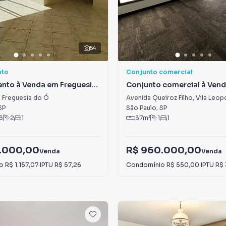
54
nto
Conjunto comercial
nto à Venda em Freguesia
Conjunto comercial à Vend
Leopoldina
,
Freguesia do Ó
Avenida Queiroz Filho
,
Vila Leop
SP
São Paulo
,
SP
3
2
1
37
m²
1
1
.000,00
R$ 960.000,00
Venda
Venda
io
R$ 1.157,07
·
IPTU
R$ 57,26
Condomínio
R$ 550,00
·
IPTU
R$