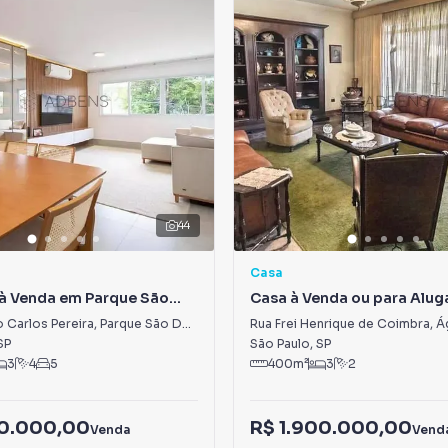
44
Casa
à Venda em Parque São
Casa à Venda ou para Alug
s
Água Branca
 Carlos Pereira
,
Parque São Domingos
Rua Frei Henrique de Coimbra
,
Á
SP
São Paulo
,
SP
3
4
5
400
m²
3
2
90.000,00
R$ 1.900.000,00
Venda
Vend