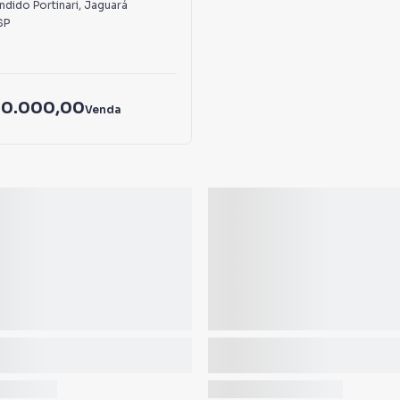
dido Portinari
,
Jaguará
SP
50.000,00
Venda