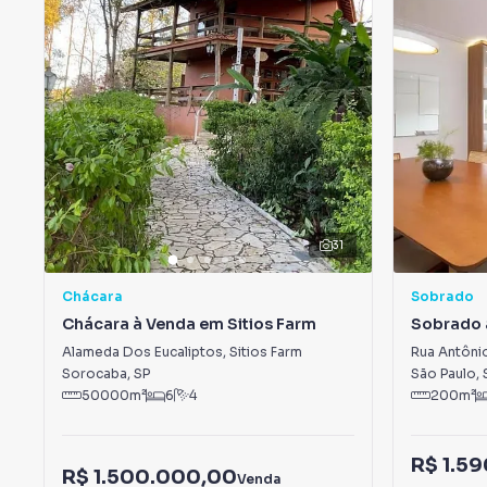
31
Chácara
Sobrado
Chácara à Venda em Sitios Farm
Sobrado 
Domingo
Alameda Dos Eucaliptos
,
Sitios Farm
Rua Antônio
Sorocaba
,
SP
São Paulo
,
50000
m²
6
4
200
m²
R$ 1.5
R$ 1.500.000,00
Venda