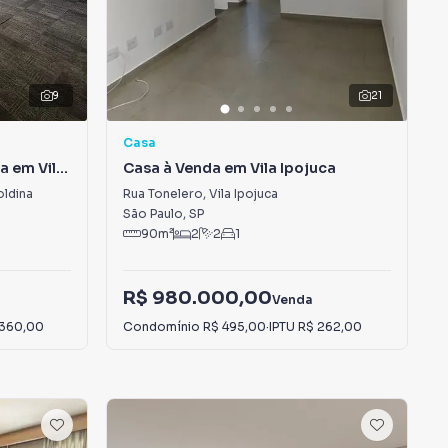
9
21
Casa
a em Vila
Casa à Venda em Vila Ipojuca
oldina
Rua Tonelero
,
Vila Ipojuca
São Paulo
,
SP
90
m²
2
2
1
R$ 980.000,00
Venda
 360,00
Condomínio
R$ 495,00
·
IPTU
R$ 262,00