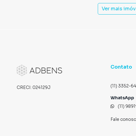
Ver mais imóv
Contato
(11) 3352-6
CRECI:
024129J
WhatsApp
(11) 989
Fale conos