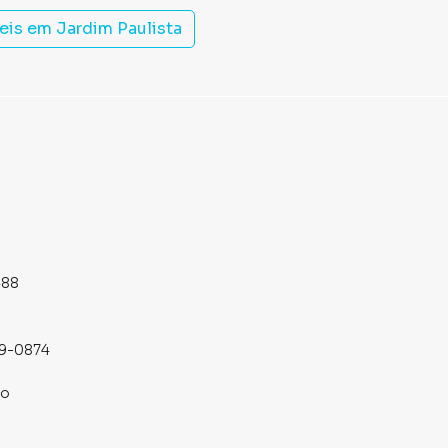
eis em
Jardim Paulista
488
19-0874
co