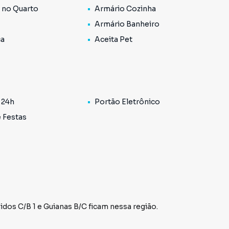
 no Quarto
Armário Cozinha
Armário Banheiro
ca
Aceita Pet
 24h
Portão Eletrônico
e Festas
idos C/B 1
e
Guianas B/C
ficam nessa região.