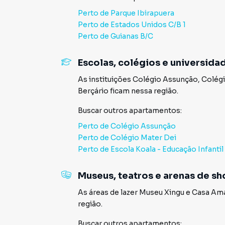
Perto de
Parque Ibirapuera
Perto de
Estados Unidos C/B 1
Perto de
Guianas B/C
Escolas, colégios e universida
As instituições
Colégio Assunção
,
Colégi
Berçário
ficam nessa região.
Buscar outros
apartamentos
:
Perto de
Colégio Assunção
Perto de
Colégio Mater Dei
Perto de
Escola Koala - Educação Infantil
Museus, teatros e arenas de s
As áreas de lazer
Museu Xingu
e
Casa Ama
região.
Buscar outros
apartamentos
: