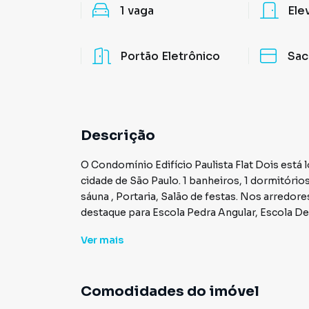
1
vaga
Ele
Portão Eletrônico
Sac
Descrição
O Condomínio Edifício Paulista Flat Dois está 
cidade de São Paulo. 1 banheiros, 1 dormitórios, 1 vagas. Conta com instalações como Piscina adulto ,
sáuna , Portaria, Salão de festas. Nos arredores do condomínio há diversos pontos de interesse com
destaque para Escola Pedra Angular, Escola D
Samu Sociedade Administração Melhoramentos
Ver
mais
Não perca tempo e agende já sua visita com a
Valores sujeito a alteração
Comodidades do imóvel