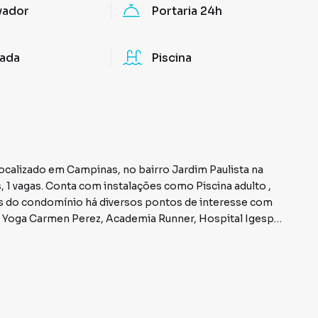
vador
Portaria 24h
ada
Piscina
localizado em Campinas, no bairro Jardim Paulista na
e Yoga Carmen Perez, Academia Runner, Hospital Igesp,
 Urbanos Shopping Aric, Novo Teatro Gazeta. metrô.
 Adbens!