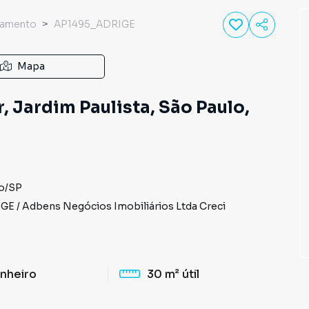
tamento
AP1495_ADRIGE
Mapa
, Jardim Paulista, São Paulo,
o
/
SP
IGE
/
Adbens Negócios Imobiliários Ltda
Creci
nheiro
30 m²
útil