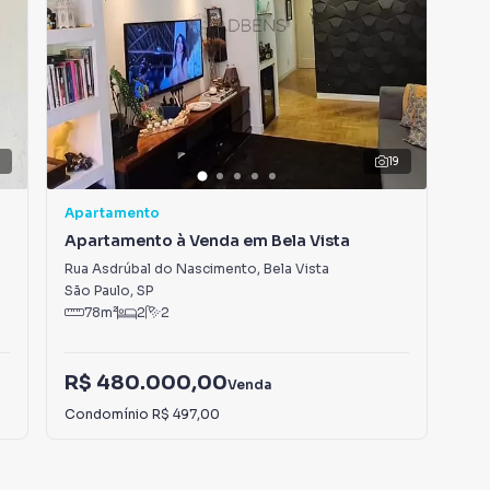
6
19
Apartamento
Apa
Apartamento à Venda em Bela Vista
Apa
Rua Asdrúbal do Nascimento
,
Bela Vista
Rua
São Paulo
,
SP
São
78
m²
2
2
R$ 480.000,00
R$
Venda
Condomínio
R$ 497,00
Con