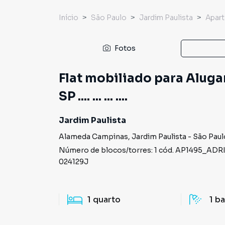
Início
São Paulo
Jardim Paulista
Apar
Fotos
Flat mobiliado para Alugar
SP .... ... ... ....
Jardim Paulista
Alameda Campinas
,
Jardim Paulista
-
São Paul
Número de blocos/torres:
1
cód.
AP1495_ADR
024129J
1
quarto
1
ba