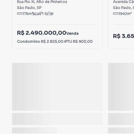
Pinheiros
Rua Pio XI
,
Alto de Pinheiros
Avenida Cân
São Paulo
,
SP
São Paulo
,
176
m²
4
5
6
1940
m²
R$ 2.490.000,00
Venda
R$ 3.6
Condomínio
R$ 2.825,00
·
IPTU
R$ 900,00