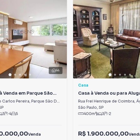
44
Casa
à Venda em Parque São
Casa à Venda ou para Alug
s
Água Branca
 Carlos Pereira
,
Parque São Domingos
Rua Frei Henrique de Coimbra
,
Á
SP
São Paulo
,
SP
3
4
5
400
m²
3
2
90.000,00
R$ 1.900.000,00
Venda
Vend