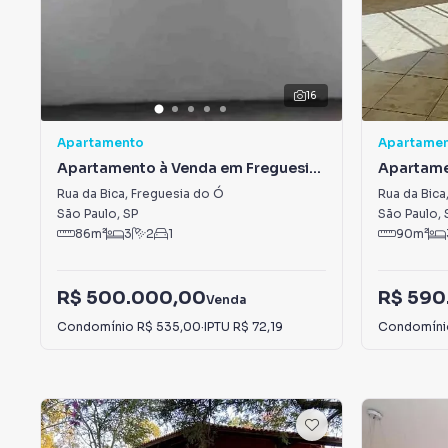
16
Apartamento
Apartame
Apartamento à Venda em Freguesia
Apartame
do Ó
do Ó
Rua da Bica
,
Freguesia do Ó
Rua da Bica
São Paulo
,
SP
São Paulo
,
86
m²
3
2
1
90
m²
R$ 500.000,00
R$ 590
Venda
Condomínio
R$ 535,00
·
IPTU
R$ 72,19
Condomín