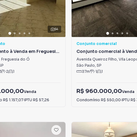
54
nto
Conjunto comercial
nto à Venda em Freguesia
Conjunto comercial à Vend
Leopoldina
,
Freguesia do Ó
Avenida Queiroz Filho
,
Vila Leop
SP
São Paulo
,
SP
3
2
1
37
m²
1
1
.000,00
R$ 960.000,00
Venda
Venda
io
R$ 1.157,07
·
IPTU
R$ 57,26
Condomínio
R$ 550,00
·
IPTU
R$