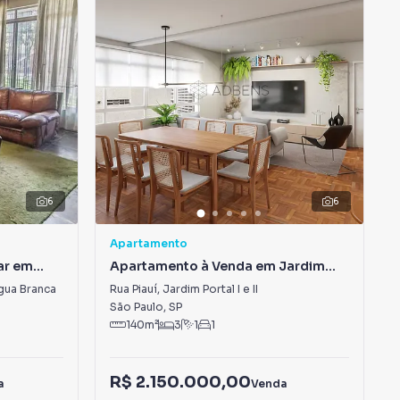
6
6
Apartamento
ar em
Apartamento à Venda em Jardim
Portal I e II
gua Branca
Rua Piauí
,
Jardim Portal I e II
São Paulo
,
SP
140
m²
3
1
1
R$ 2.150.000,00
a
Venda