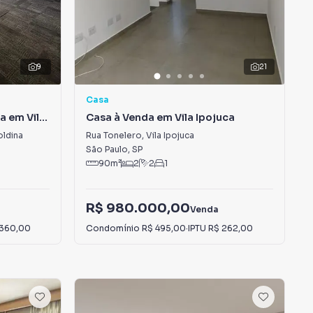
9
21
Casa
a em Vila
Casa à Venda em Vila Ipojuca
oldina
Rua Tonelero
,
Vila Ipojuca
São Paulo
,
SP
90
m²
2
2
1
R$ 980.000,00
Venda
 360,00
Condomínio
R$ 495,00
·
IPTU
R$ 262,00