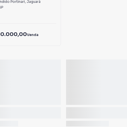
dido Portinari
,
Jaguará
SP
50.000,00
Venda