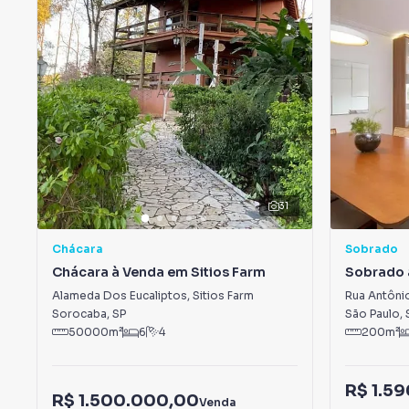
31
Chácara
Sobrado
Chácara à Venda em Sitios Farm
Sobrado 
Domingo
Alameda Dos Eucaliptos
,
Sitios Farm
Rua Antônio
Sorocaba
,
SP
São Paulo
,
50000
m²
6
4
200
m²
R$ 1.5
R$ 1.500.000,00
Venda