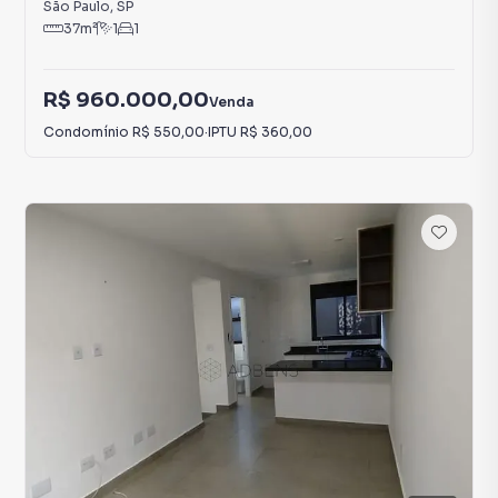
São Paulo
,
SP
37
m²
1
1
R$ 960.000,00
Venda
Condomínio
R$ 550,00
·
IPTU
R$ 360,00