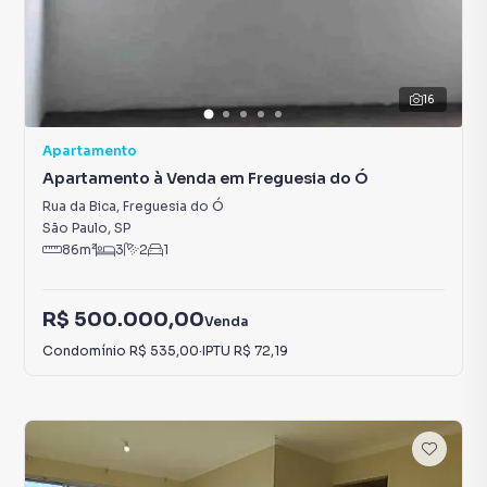
16
Apartamento
Apartamento à Venda em Freguesia do Ó
Rua da Bica
,
Freguesia do Ó
São Paulo
,
SP
86
m²
3
2
1
R$ 500.000,00
Venda
Condomínio
R$ 535,00
·
IPTU
R$ 72,19