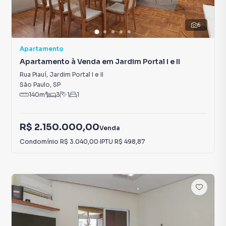
6
Apartamento
Apartamento à Venda em Jardim Portal I e II
Rua Piauí
,
Jardim Portal I e II
São Paulo
,
SP
140
m²
3
1
1
R$ 2.150.000,00
Venda
Condomínio
R$ 3.040,00
·
IPTU
R$ 498,87