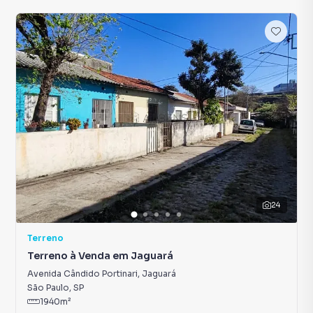
24
Terreno
Terreno à Venda em Jaguará
Avenida Cândido Portinari
,
Jaguará
São Paulo
,
SP
1940
m²