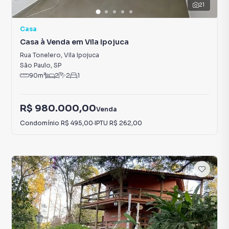
21
Casa
Casa à Venda em Vila Ipojuca
Rua Tonelero
,
Vila Ipojuca
São Paulo
,
SP
90
m²
2
2
1
R$ 980.000,00
Venda
Condomínio
R$ 495,00
·
IPTU
R$ 262,00