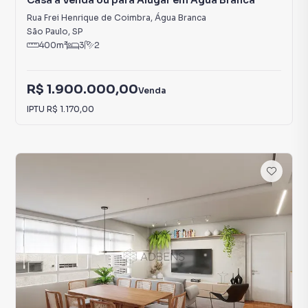
Casa à Venda ou para Alugar em Água Branca
Rua Frei Henrique de Coimbra
,
Água Branca
São Paulo
,
SP
400
m²
3
2
R$ 1.900.000,00
Venda
IPTU
R$ 1.170,00