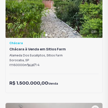
31
Chácara
Chácara à Venda em Sitios Farm
Alameda Dos Eucaliptos
,
Sitios Farm
Sorocaba
,
SP
50000
m²
6
4
R$ 1.500.000,00
Venda