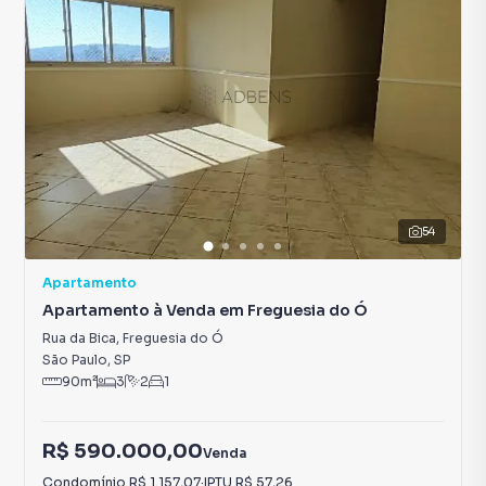
54
Apartamento
Apartamento à Venda em Freguesia do Ó
Rua da Bica
,
Freguesia do Ó
São Paulo
,
SP
90
m²
3
2
1
R$ 590.000,00
Venda
Condomínio
R$ 1.157,07
·
IPTU
R$ 57,26