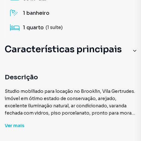
1
banheiro
1
quarto
(1 suíte)
Características principais
Descrição
Studio mobiliado para locação no Brooklin, Vila Gertrudes.
imóvel em ótimo estado de conservação, arejado,
excelente iluminação natural, ar condicionado, varanda
fechada com vidros, piso porcelanato, pronto para morar.
Condomínio com ótima infraestrutura, lazer e segurança.
Ver
mais
Excelente localização, fácil acesso ao Aeroporto de
Congonhas, Rede Globo de televisão, Vivo, Centro