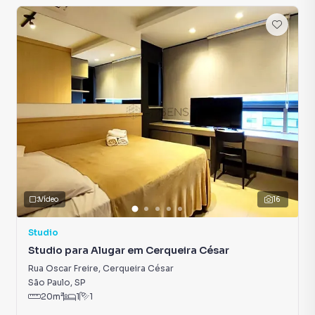
Vídeo
16
Studio
Studio para Alugar em Cerqueira César
Rua Oscar Freire
,
Cerqueira César
São Paulo
,
SP
20
m²
1
1