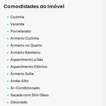
Empresarial da Berrini, Shopping Morumbi, Rochaverá
Comodidades do imóvel
Corporate, Comércios em geral e Transporte público.
Consulte mais informação e agende uma visita.
Cozinha
Varanda
Porcelanato
Armário Cozinha
Armário no Quarto
Armário Banheiro
Aquecimento a Gás
Aquecimento Elétrico
Armário Suíte
Andar Alto
Ar-Condicionado
Sacada com Skin Glass
Decorado