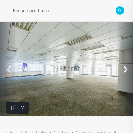
7
Início
São Paulo
Centro
Conjunto comercial