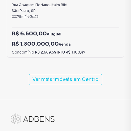
Itaim Bibi
Rua Joaquim Floriano
,
Itaim Bibi
São Paulo
,
SP
75
m²
2
3
R$ 6.500,00
Aluguel
R$ 1.300.000,00
Venda
Condomínio
R$ 2.669,59
·
IPTU
R$ 1.180,47
Ver mais imóveis em
Centro