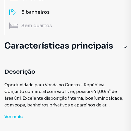
5
banheiros
Sem
quartos
Características principais
Descrição
Oportunidade para Venda no Centro - República.
Conjunto comercial com vão livre, possui 441,00m² de
área útil. Excelente disposição interna, boa luminosidade,
com copa, banheiros privativos e aparelhos de ar
condicionado.
Ver
mais
Prédio com excelente infraestrutura e controle de acesso.
Localização privilegiada no Centro, está próximo à estação