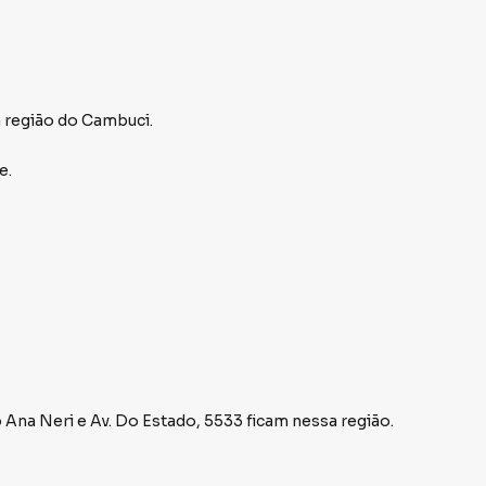
 região do Cambuci.
e.
 Ana Neri
e
Av. Do Estado, 5533
ficam nessa região.