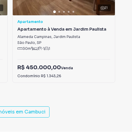
5
21
V
Apartamento
Apa
Apartamento à Venda em Jardim Paulista
Ap
Alameda Campinas
,
Jardim Paulista
Rua
São Paulo
,
SP
São
30
m²
1
1
1
R$ 450.000,00
R$
Venda
Condomínio
R$ 1.343,26
Con
imóveis em
Cambuci