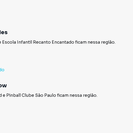
des
e
Escola Infantil Recanto Encantado
ficam nessa região.
ado
how
d
e
Pinball Clube São Paulo
ficam nessa região.