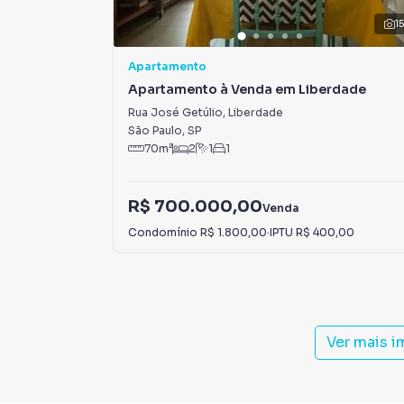
1
Apartamento
Apartamento à Venda em Liberdade
Rua José Getúlio
,
Liberdade
São Paulo
,
SP
70
m²
2
1
1
R$ 700.000,00
Venda
Condomínio
R$ 1.800,00
·
IPTU
R$ 400,00
Ver mais 