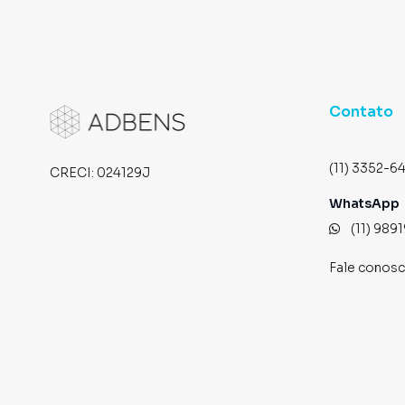
Contato
(11) 3352-6
CRECI:
024129J
WhatsApp
(11) 989
Fale conos