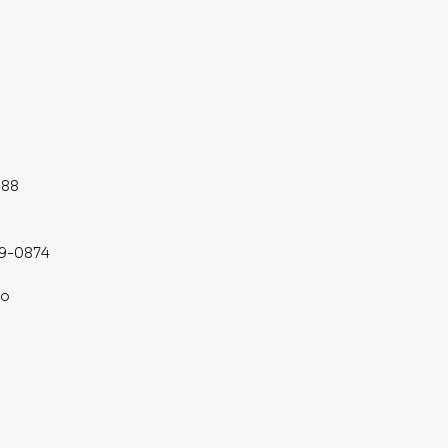
488
19-0874
co