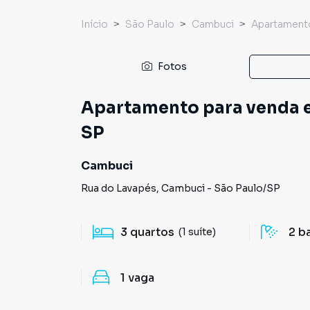
Início
São Paulo
Cambuci
Apartament
Fotos
Apartamento para venda e
SP
Cambuci
Rua do Lavapés
,
Cambuci
-
São Paulo
/
SP
3
quartos
2
b
(1 suíte)
1
vaga