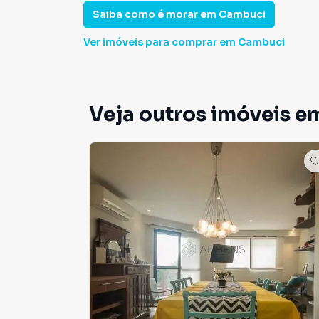
Saiba como é morar em
Cambuci
Ver imóveis
para comprar em Cambuci
Veja outros imóveis e