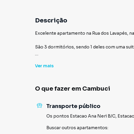
Descrição
Excelente apartamento na Rua dos Lavapés, na
São 3 dormitórios, sendo 1 deles com uma suit
Condomínio com playground e churrasqueira.
Ver
mais
1 vaga de garagem.
O que fazer em
Cambuci
Transporte público
Os pontos
Estacao Ana Neri B/C
,
Estacao
Buscar outros
apartamentos
: