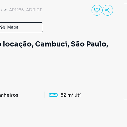
o
AP1285_ADRIGE
Mapa
 locação, Cambuci, São Paulo,
anheiros
82 m²
útil