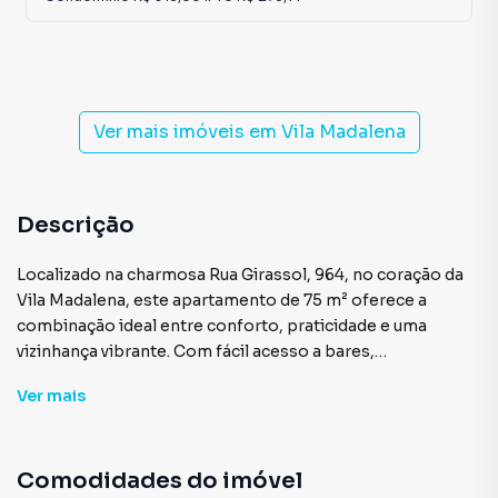
Ver mais imóveis em
Vila Madalena
Descrição
Localizado na charmosa Rua Girassol, 964, no coração da
Vila Madalena, este apartamento de 75 m² oferece a
combinação ideal entre conforto, praticidade e uma
vizinhança vibrante. Com fácil acesso a bares,
restaurantes, mercados e estações de metrô, o endereço
Ver
mais
proporciona qualidade de vida e mobilidade urbana.
O imóvel conta com 2 dormitórios, sendo 1 suíte, além de
Comodidades do imóvel
um banheiro social que atende perfeitamente às visitas e