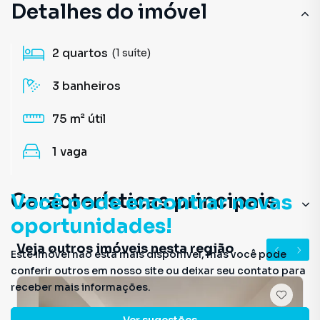
Detalhes do imóvel
2
quartos
(1 suíte)
3
banheiros
75 m²
útil
1
vaga
Características principais
Você pode encontrar novas
oportunidades!
Lavanderia
Veja outros imóveis nesta região
Este imóvel não está mais disponível, mas você pode
Guarita Com Segurança
conferir outros em nosso site ou deixar seu contato para
receber mais informações.
Decorado