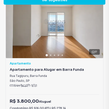
Ver sugestões
Aceita Pet
Taco madeira
17
Apartamento
Apartamento para Alugar em Barra Funda
Rua Tagipuru
,
Barra Funda
São Paulo
,
SP
54
m²
2
1
1
R$ 3.800,00
Aluguel
Condomínio
R$ 916,00
·
IPTU
R$ 278,14