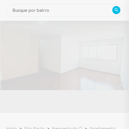
Início
São Paulo
Freguesia do Ó
Apartamento