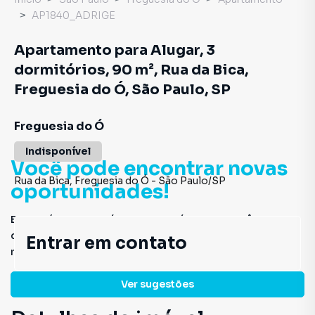
AP1840_ADRIGE
Apartamento para Alugar, 3
dormitórios, 90 m², Rua da Bica,
Freguesia do Ó, São Paulo, SP
Freguesia do Ó
Indisponível
Você pode encontrar novas
Rua da Bica
,
Freguesia do Ó
-
São Paulo
/
SP
oportunidades!
Este imóvel não está mais disponível, mas você pode
conferir outros em nosso site ou deixar seu contato para
Entrar em contato
receber mais informações.
Ver sugestões