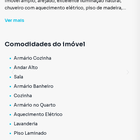
Imóvel amplo, arejado, excelente iluminação natural,
chuveiro com aquecimento elétrico, piso de madeira,
armários embutidos na cozinha e dormitórios, pronto para
Ver
mais
morar, andar alto, 1 vaga de garagem.
Condomínio com portaria 24 horas, área de lazer e
segurança,
Comodidades do imóvel
Facilidades de acesso a Av. General Edgar Facó, Ponte
Piqueri, Marginal Tietê, Mercadão da Lapa, Santil
Comercial Elétrica, Paróquia Nossa Senhora do Ó.
Armário Cozinha
Andar Alto
Sala
Armário Banheiro
Cozinha
Armário no Quarto
Aquecimento Elétrico
Lavanderia
Piso Laminado