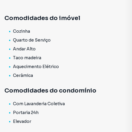
entre outras. O edifício oferece portaria 24h e
monitoramento através de câmeras de segurança. O
Comodidades do imóvel
imóvel possui sala de estar (dormitório), banheiro social e
cozinha. CRECI: 24129-J.Venha conferir!*Todos os valores
estão sujeitos a alterações.
Cozinha
Quarto de Serviço
Andar Alto
Taco madeira
Aquecimento Elétrico
Cerâmica
Comodidades do condomínio
Com Lavanderia Coletiva
Portaria 24h
Elevador