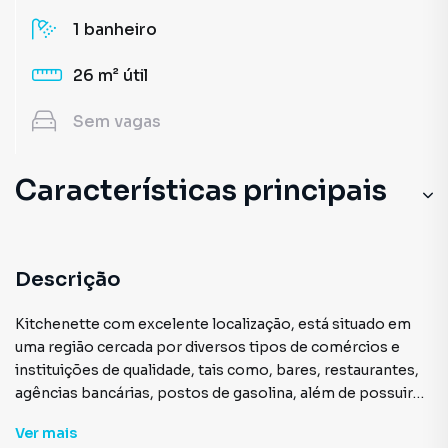
1
banheiro
26 m²
útil
Sem
vagas
Características principais
Com Lavanderia Coletiva
Cozinha
Descrição
Portaria 24h
Kitchenette com excelente localização, está situado em
uma região cercada por diversos tipos de comércios e
Andar Alto
instituições de qualidade, tais como, bares, restaurantes,
agências bancárias, postos de gasolina, além de possuir
Elevador
fácil acesso aos meios de transportes público, assim
Ver
mais
como a vias como Rua Augusta, Avenida Nove de Julho,