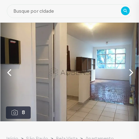
8
Início
São Paulo
Bela Vista
Apartamento