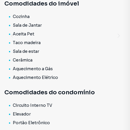
Comodidades do imóvel
Facilidades de acesso a Estação Marechal Deodoro - Linha
Vermelha do Metrô, Faculdades Oswaldo Cruz, Teatro São
Pedro, Av. Pacaembu, Ginásio do Pacaembu, Rede Record
Cozinha
de Televisão, Hospital Samaritano, Bares e Restaurantes,
Sala de Jantar
Comércio em geral e transporte público.
Aceita Pet
Consulte mais informação e agende uma visita.
Taco madeira
Sala de estar
Cerâmica
Aquecimento a Gás
Aquecimento Elétrico
Comodidades do condomínio
Circuito Interno TV
Elevador
Portão Eletrônico