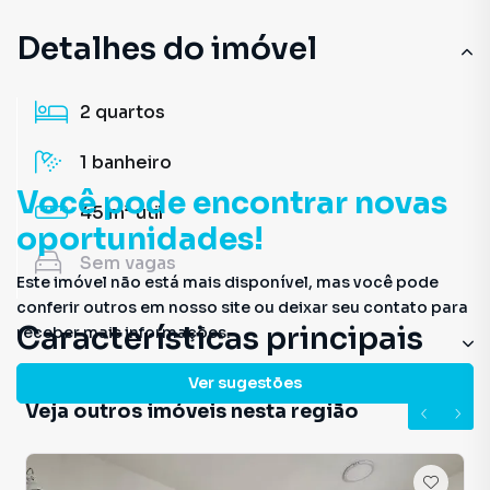
Detalhes do imóvel
2
quartos
1
banheiro
Você pode encontrar novas
45 m²
útil
oportunidades!
Sem
vagas
Este imóvel não está mais disponível, mas você pode
conferir outros em nosso site ou deixar seu contato para
Características principais
receber mais informações.
Aceita Pet
Ver sugestões
Veja outros imóveis nesta região
Elevador
Aquecimento a Gás