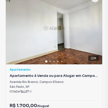
Aquecimento Elétrico
Portão Eletrônico
18
Apartamento
Apartamento à Venda ou para Alugar em Campos
Elíseos
Avenida Rio Branco
,
Campos Elíseos
São Paulo
,
SP
42
m²
1
1
R$ 1.700,00
Aluguel