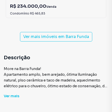
R$ 234.000,00
Venda
Condomínio
R$ 465,83
Ver mais imóveis em
Barra Funda
Descrição
More na Barra Funda!
Apartamento amplo, bem arejado, ótima iluminação
natural, piso cerâmica e taco de madeira, aquecimento
elétrico para o chuveiro, ótimo estado de conservação, de
frente, pronto para morar.
Ver
mais
O segundo quarto é aberto podendo servir de escritório.
Condomínio com portaria eletrônica, 1 elevador, ambiente
tranquilo, ótimo estado de conservação e limpeza.