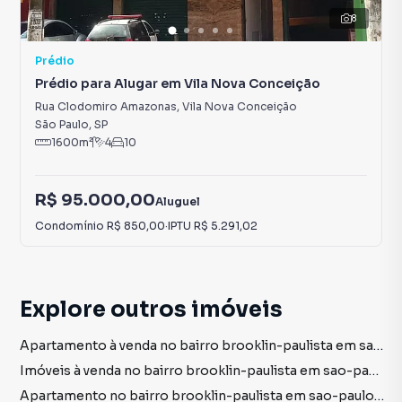
8
Prédio
Prédio para Alugar em Vila Nova Conceição
Rua Clodomiro Amazonas
,
Vila Nova Conceição
São Paulo
,
SP
1600
m²
4
10
R$ 95.000,00
Aluguel
Condomínio
R$ 850,00
·
IPTU
R$ 5.291,02
Explore outros imóveis
Apartamento à venda no bairro brooklin-paulista em sao-paulo sp com 2 vagas
Imóveis à venda no bairro brooklin-paulista em sao-paulo sp
Apartamento no bairro brooklin-paulista em sao-paulo sp