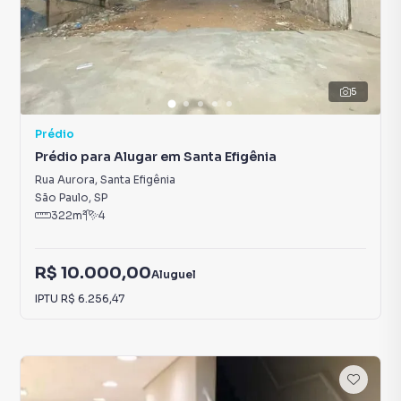
5
Prédio
Prédio para Alugar em Santa Efigênia
Rua Aurora
,
Santa Efigênia
São Paulo
,
SP
322
m²
4
R$ 10.000,00
Aluguel
IPTU
R$ 6.256,47