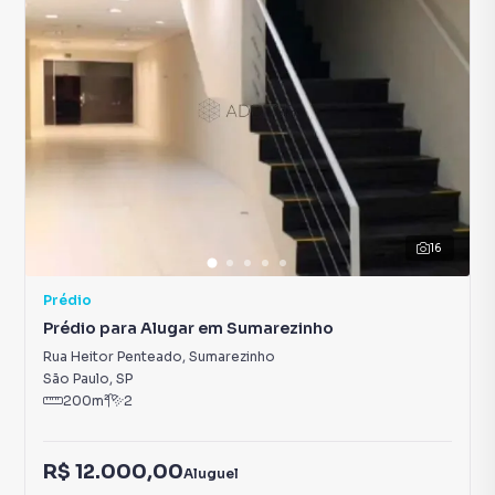
16
Prédio
Prédio para Alugar em Sumarezinho
Rua Heitor Penteado
,
Sumarezinho
São Paulo
,
SP
200
m²
2
R$ 12.000,00
Aluguel