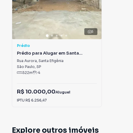
5
Prédio
Prédio para Alugar em Santa
Efigênia
Rua Aurora
,
Santa Efigênia
São Paulo
,
SP
322
m²
4
R$ 10.000,00
Aluguel
IPTU
R$ 6.256,47
Explore outros imóveis