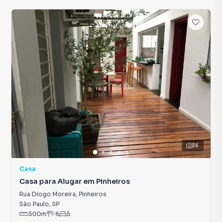
36
Casa
Casa para Alugar em Pinheiros
Rua Diogo Moreira
,
Pinheiros
São Paulo
,
SP
300
m²
6
5