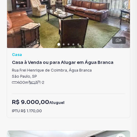
6
Casa
Casa à Venda ou para Alugar em Água Branca
Rua Frei Henrique de Coimbra
,
Água Branca
São Paulo
,
SP
400
m²
3
2
R$ 9.000,00
Aluguel
IPTU
R$ 1.170,00