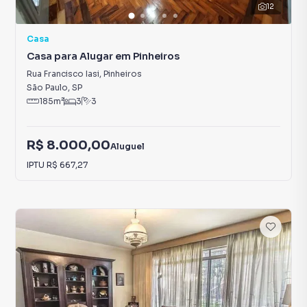
12
Casa
Casa para Alugar em Pinheiros
Rua Francisco Iasi
,
Pinheiros
São Paulo
,
SP
185
m²
3
3
R$ 8.000,00
Aluguel
IPTU
R$ 667,27