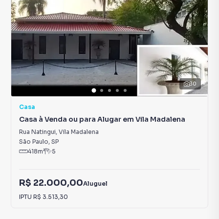
30
Casa
Casa à Venda ou para Alugar em Vila Madalena
Rua Natingui
,
Vila Madalena
São Paulo
,
SP
418
m²
5
R$ 22.000,00
Aluguel
IPTU
R$ 3.513,30