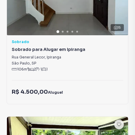
15
Sobrado
Sobrado para Alugar em Ipiranga
Rua General Lecor
,
Ipiranga
São Paulo
,
SP
106
m²
2
1
1
R$ 4.500,00
Aluguel