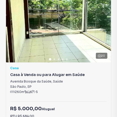
20
Casa
Casa à Venda ou para Alugar em Saúde
Avenida Bosque da Saúde
,
Saúde
São Paulo
,
SP
260
m²
6
5
R$ 5.000,00
Aluguel
IPTU
R$ 684,00