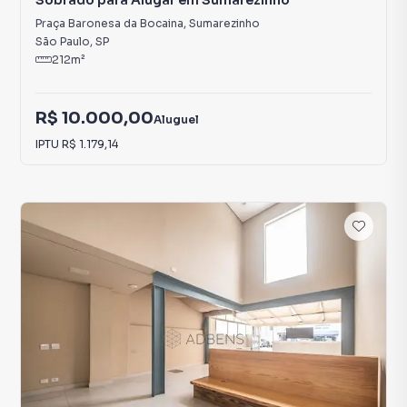
Sobrado para Alugar em Sumarezinho
Praça Baronesa da Bocaina
,
Sumarezinho
São Paulo
,
SP
212
m²
R$ 10.000,00
Aluguel
IPTU
R$ 1.179,14