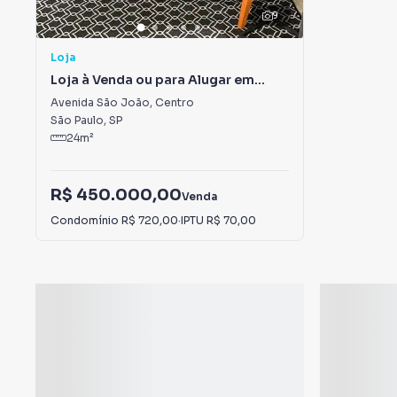
9
Loja
Loja à Venda ou para Alugar em
Centro
Avenida São João
,
Centro
São Paulo
,
SP
24
m²
R$ 450.000,00
Venda
Condomínio
R$ 720,00
·
IPTU
R$ 70,00