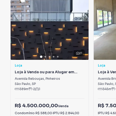
21
Loja
Loja
Loja à Venda ou para Alugar em
Loja à Ve
Pinheiros
Itaim Bibi
Avenida Rebouças
,
Pinheiros
Avenida Bri
São Paulo
,
SP
São Paulo
,
389
m²
2
1
345
m²
R$ 4.500.000,00
R$ 7.5
Venda
Condomínio
R$ 588,00
·
IPTU
R$ 2.844,00
IPTU
R$ 4.6