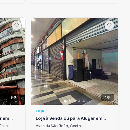
17
9
Loja
ar em
Loja à Venda ou para Alugar em
Centro
ública
Avenida São João
,
Centro