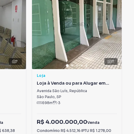
7
17
Loja
Loja à Venda ou para Alugar em
República
Avenida São Luís
,
República
São Paulo
,
SP
598
m²
3
R$ 4.000.000,00
da
Venda
$ 638,38
Condomínio
R$ 4.512,16
·
IPTU
R$ 1.278,00