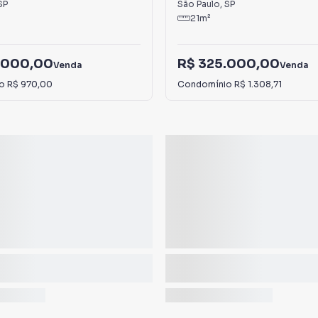
SP
São Paulo
,
SP
21
m²
.000,00
R$ 325.000,00
Venda
Venda
io
R$ 970,00
Condomínio
R$ 1.308,71