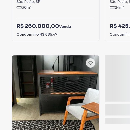
São Paulo
,
SP
São Paulo
,
30
m²
24
m²
R$ 260.000,00
R$ 425
Venda
Condomínio
R$ 685,47
Condomín