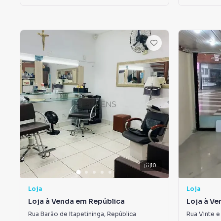
10
Loja
Loja
Loja à Venda em República
Loja à Ve
Repúblic
Rua Barão de Itapetininga
,
República
Rua Vinte e