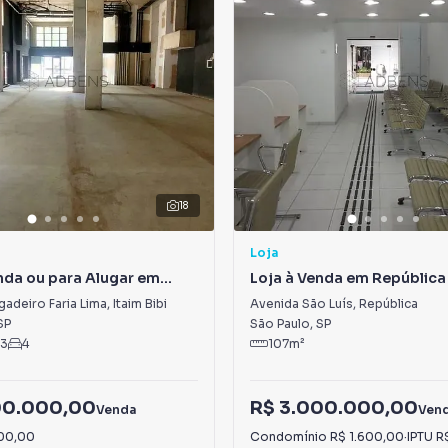
18
Loja
nda ou para Alugar em
Loja à Venda em República
gadeiro Faria Lima
,
Itaim Bibi
Avenida São Luís
,
República
SP
São Paulo
,
SP
3
4
107
m²
00.000,00
R$ 3.000.000,00
Venda
Ven
00,00
Condomínio
R$ 1.600,00
·
IPTU
R