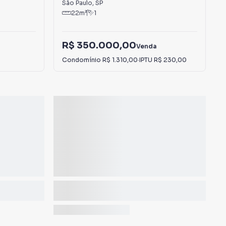
São Paulo
,
SP
22
m²
1
R$ 350.000,00
Venda
Condomínio
R$ 1.310,00
·
IPTU
R$ 230,00