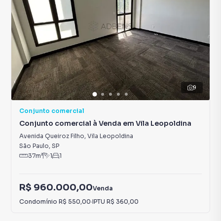
9
Conjunto comercial
Conjunto comercial à Venda em Vila Leopoldina
Avenida Queiroz Filho
,
Vila Leopoldina
São Paulo
,
SP
37
m²
1
1
R$ 960.000,00
Venda
Condomínio
R$ 550,00
·
IPTU
R$ 360,00