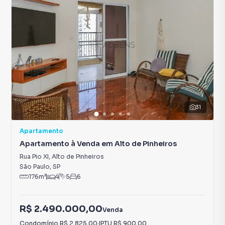
31
Apartamento
Apartamento à Venda em Alto de Pinheiros
Rua Pio XI
,
Alto de Pinheiros
São Paulo
,
SP
176
m²
4
5
6
R$ 2.490.000,00
Venda
Condomínio
R$ 2.825,00
·
IPTU
R$ 900,00