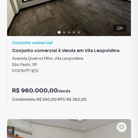
9
Conjunto comercial
Conjunto comercial à Venda em Vila Leopoldina
Avenida Queiroz Filho
,
Vila Leopoldina
São Paulo
,
SP
37
m²
1
1
R$ 960.000,00
Venda
Condomínio
R$ 550,00
·
IPTU
R$ 360,00