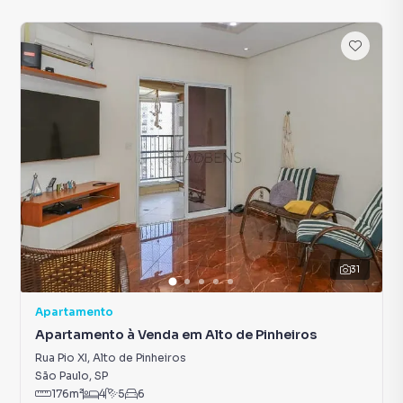
31
Apartamento
Apartamento à Venda em Alto de Pinheiros
Rua Pio XI
,
Alto de Pinheiros
São Paulo
,
SP
176
m²
4
5
6