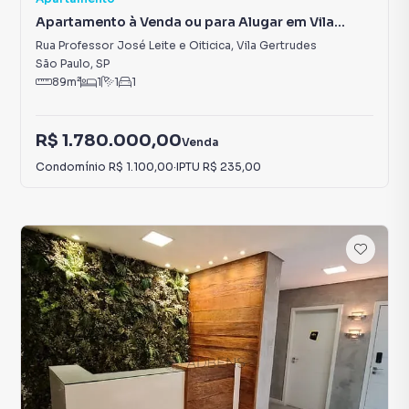
Apartamento à Venda ou para Alugar em Vila
Gertrudes
Rua Professor José Leite e Oiticica
,
Vila Gertrudes
São Paulo
,
SP
89
m²
1
1
1
R$ 1.780.000,00
Venda
Condomínio
R$ 1.100,00
·
IPTU
R$ 235,00