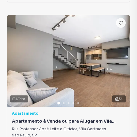
Vídeo
34
Apartamento
Apartamento à Venda ou para Alugar em Vila
Gertrudes
Rua Professor José Leite e Oiticica
,
Vila Gertrudes
São Paulo
,
SP