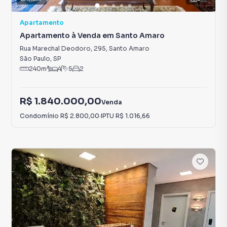
Apartamento
Apartamento à Venda em Santo Amaro
Rua Marechal Deodoro, 295
,
Santo Amaro
São Paulo
,
SP
240
m²
4
5
2
R$ 1.840.000,00
Venda
Condomínio
R$ 2.800,00
·
IPTU
R$ 1.016,66