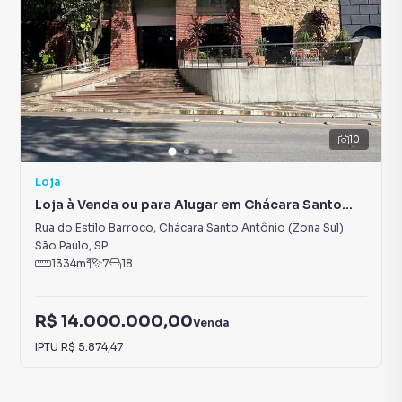
10
Loja
Loja à Venda ou para Alugar em Chácara Santo
Antônio (Zona Sul)
Rua do Estilo Barroco
,
Chácara Santo Antônio (Zona Sul)
São Paulo
,
SP
1334
m²
7
18
R$ 14.000.000,00
Venda
IPTU
R$ 5.874,47