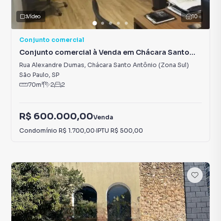
Vídeo
10
Conjunto comercial
Conjunto comercial à Venda em Chácara Santo
Antônio (Zona Sul)
Rua Alexandre Dumas
,
Chácara Santo Antônio (Zona Sul)
São Paulo
,
SP
70
m²
2
2
R$ 600.000,00
Venda
Condomínio
R$ 1.700,00
·
IPTU
R$ 500,00