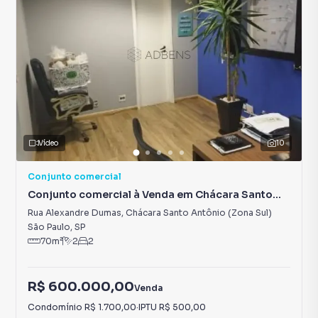
Vídeo
10
Conjunto comercial
Conjunto comercial à Venda em Chácara Santo
Antônio (Zona Sul)
Rua Alexandre Dumas
,
Chácara Santo Antônio (Zona Sul)
São Paulo
,
SP
70
m²
2
2
R$ 600.000,00
Venda
Condomínio
R$ 1.700,00
·
IPTU
R$ 500,00