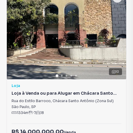
10
Loja
Loja à Venda ou para Alugar em Chácara Santo
Antônio (Zona Sul)
Rua do Estilo Barroco
,
Chácara Santo Antônio (Zona Sul)
São Paulo
,
SP
1334
m²
7
18
R$ 14.000.000,00
Venda