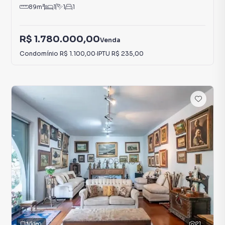
89
m²
1
1
1
R$ 1.780.000,00
Venda
Condomínio
R$ 1.100,00
·
IPTU
R$ 235,00
Vídeo
21