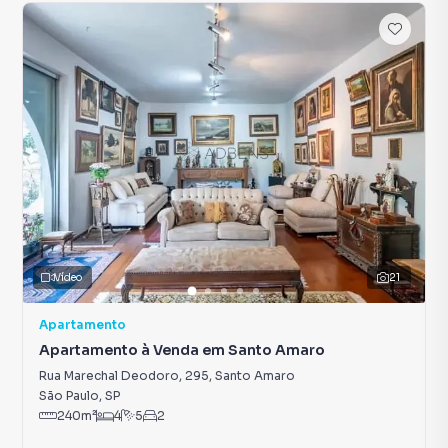
Vídeo
21
Apartamento
Apartamento à Venda em Santo Amaro
Rua Marechal Deodoro, 295
,
Santo Amaro
São Paulo
,
SP
240
m²
4
5
2