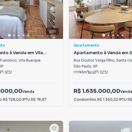
11
nto
Apartamento
nto à Venda em Vila
Apartamento à Venda em 
Cecília
Francisco
,
Vila Buarque
Rua Doutor Veiga Filho
,
Santa Ce
SP
São Paulo
,
SP
1
1
1
98
m²
2
2
1
.000,00
R$ 1.635.000,00
Venda
Vend
io
R$ 728,00
·
IPTU
R$ 78,87
Condomínio
R$ 1.350,22
·
IPTU
R$