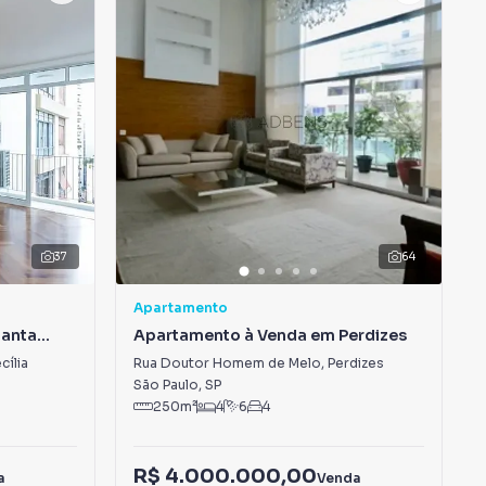
37
64
Apartamento
Santa
Apartamento à Venda em Perdizes
cília
Rua Doutor Homem de Melo
,
Perdizes
São Paulo
,
SP
250
m²
4
6
4
R$ 4.000.000,00
a
Venda