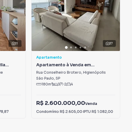
11
37
Apartamento
ila
Apartamento à Venda em
Higienópolis
ue
Rua Conselheiro Brotero
,
Higienópolis
São Paulo
,
SP
180
m²
3
2
4
R$ 2.600.000,00
Venda
78,87
Condomínio
R$ 2.605,00
·
IPTU
R$ 1.082,00