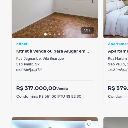
12
Kitnet
Apartame
Kitnet à Venda ou para Alugar em
Apartame
Vila Buarque
Buarque
Rua Jaguaribe
,
Vila Buarque
Rua Martim 
São Paulo
,
SP
São Paulo
,
25
m²
1
1
32
m²
R$ 317.000,00
R$ 379
Venda
Condomínio
R$ 361,00
·
IPTU
R$ 52,80
Condomín