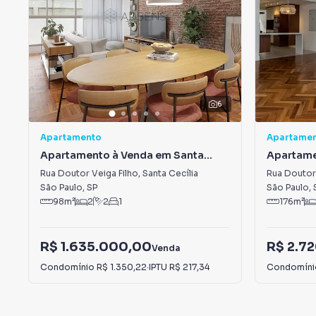
6
Apartamento
Apartame
Apartamento à Venda em Santa
Apartame
Cecília
Cecília
Rua Doutor Veiga Filho
,
Santa Cecília
Rua Doutor 
São Paulo
,
SP
São Paulo
,
98
m²
2
2
1
176
m²
R$ 1.635.000,00
R$ 2.7
Venda
Condomínio
R$ 1.350,22
·
IPTU
R$ 217,34
Condomín