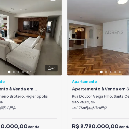
37
nto
Apartamento
nto à Venda em
Apartamento à Venda em 
lis
Cecília
heiro Brotero
,
Higienópolis
Rua Doutor Veiga Filho
,
Santa Ce
SP
São Paulo
,
SP
3
2
4
176
m²
3
4
2
00.000,00
R$ 2.720.000,00
Venda
Vend