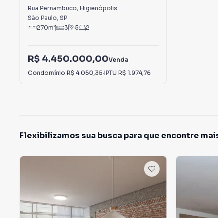
Higienópolis
Rua Pernambuco
,
Higienópolis
São Paulo
,
SP
270
m²
3
5
2
R$ 4.450.000,00
Venda
Condomínio
R$ 4.050,35
·
IPTU
R$ 1.974,76
Flexibilizamos sua busca para que encontre mai