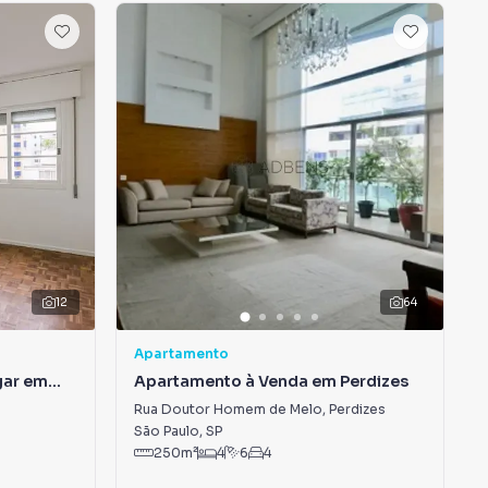
12
64
Apartamento
gar em
Apartamento à Venda em Perdizes
Rua Doutor Homem de Melo
,
Perdizes
São Paulo
,
SP
250
m²
4
6
4