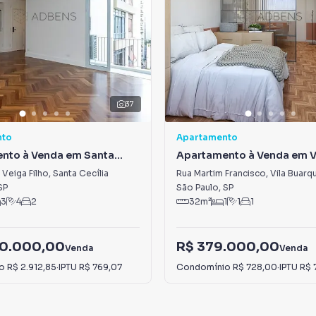
37
nto
Apartamento
nto à Venda em Santa
Apartamento à Venda em V
Buarque
Veiga Filho
,
Santa Cecília
Rua Martim Francisco
,
Vila Buarq
SP
São Paulo
,
SP
3
4
2
32
m²
1
1
1
20.000,00
R$ 379.000,00
Venda
Venda
io
R$ 2.912,85
·
IPTU
R$ 769,07
Condomínio
R$ 728,00
·
IPTU
R$ 