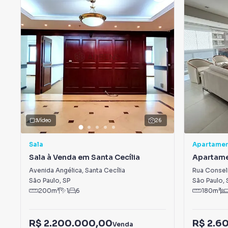
Vídeo
26
Sala
Apartame
Sala à Venda em Santa Cecília
Apartame
Higienópo
Avenida Angélica
,
Santa Cecília
Rua Consel
São Paulo
,
SP
São Paulo
,
200
m²
1
6
180
m²
R$ 2.200.000,00
R$ 2.6
Venda