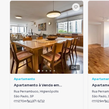
43
Apartamento
Apartame
Apartamento à Venda em
Apartame
Higienópolis
Higienópo
Rua Pernambuco
,
Higienópolis
Rua Perna
São Paulo
,
SP
São Paulo
,
270
m²
3
5
2
129
m²