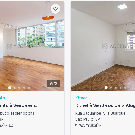
13
nto
Kitnet
nto à Venda em
Kitnet à Venda ou para Alu
lis
Vila Buarque
mbuco
,
Higienópolis
Rua Jaguaribe
,
Vila Buarque
SP
São Paulo
,
SP
3
1
1
25
m²
1
1