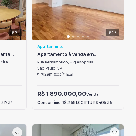
6
13
Apartamento
Santa
Apartamento à Venda em
Higienópolis
cília
Rua Pernambuco
,
Higienópolis
São Paulo
,
SP
129
m²
3
1
1
R$ 1.890.000,00
a
Venda
 217,34
Condomínio
R$ 2.581,00
·
IPTU
R$ 405,36