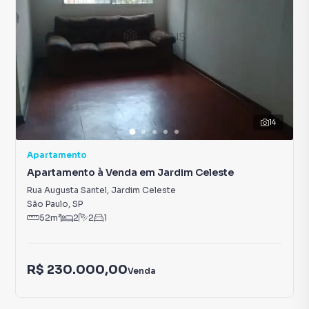
14
Apartamento
Apartamento à Venda em Jardim Celeste
Rua Augusta Santel
,
Jardim Celeste
São Paulo
,
SP
52
m²
2
2
1
R$ 230.000,00
Venda