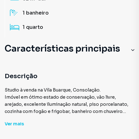
1
banheiro
1
quarto
Características principais
Aceita Pet
Elevador
Descrição
Aquecimento Elétrico
Studio à venda na Vila Buarque, Consolação.
Imóvel em ótimo estado de conservação, vão livre,
Portaria 24h
arejado, excelente iluminação natural, piso porcelanato,
cozinha com fogão e frigobar, banheiro com chuveiro
Andar Alto
elétrico e espaço para máquina de lavar.
Ver
mais
Condomínio com portaria 24 horas, elevadores,
mercadinho, garagem coberta e zelador.