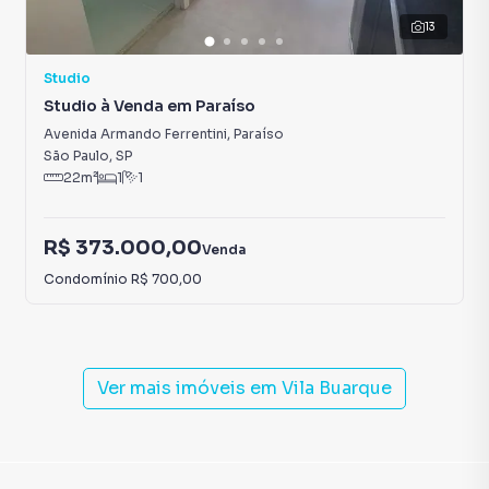
13
Studio
Studio à Venda em Paraíso
Avenida Armando Ferrentini
,
Paraíso
São Paulo
,
SP
22
m²
1
1
R$ 373.000,00
Venda
Condomínio
R$ 700,00
Ver mais imóveis em
Vila Buarque