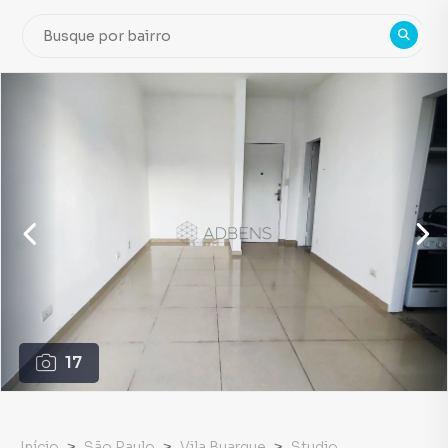
17
Início
São Paulo
Vila Buarque
Studio