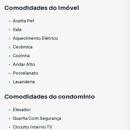
Localização privilegiada, fácil acesso a Universidade
Comodidades do imóvel
Mackenzie, Sesc Consolação, Estação Higienópolis-
Mackenzie, Parque Augusta, Praça da República,
Comércios em geral e Transporte Público.
Aceita Pet
Consulte mais informação e agende uma visita.
Sala
Aquecimento Elétrico
Cerâmica
Cozinha
Andar Alto
Porcelanato
Lavanderia
Comodidades do condomínio
Elevador
Guarita Com Segurança
Circuito Interno TV