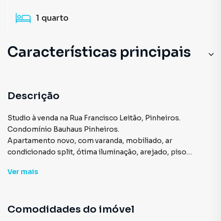
1
quarto
Características principais
Descrição
Studio à venda na Rua Francisco Leitão, Pinheiros.
Condomínio Bauhaus Pinheiros.
Apartamento novo, com varanda, mobiliado, ar
condicionado split, ótima iluminação, arejado, piso
laminado, armários embutidos, pronto para morar.
Ver
mais
Condomínio com ótima infraestrutura, lazer e segurança.
Fácil acesso a Estação Fradique Coutinho, Hospital das
Clínicas, Av. Brigadeiro Faria Lima, Rua Oscar Freire, Av.
Comodidades do imóvel
Paulista, Av. Rebouças, Bares e Restaurantes Rua dos
Pinheiros, Comércio em geral e Transporte Público.