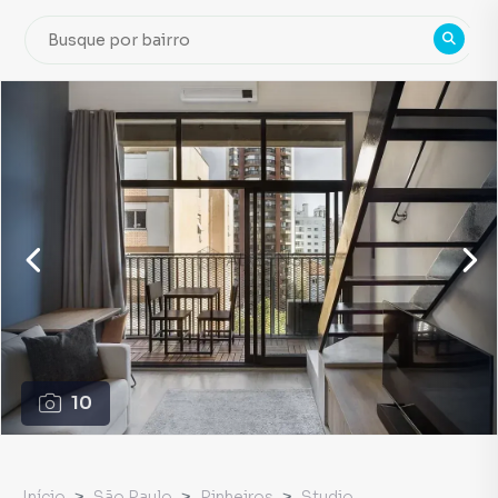
10
Início
São Paulo
Pinheiros
Studio