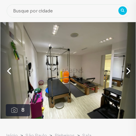
8
Início
São Paulo
Pinheiros
Sala