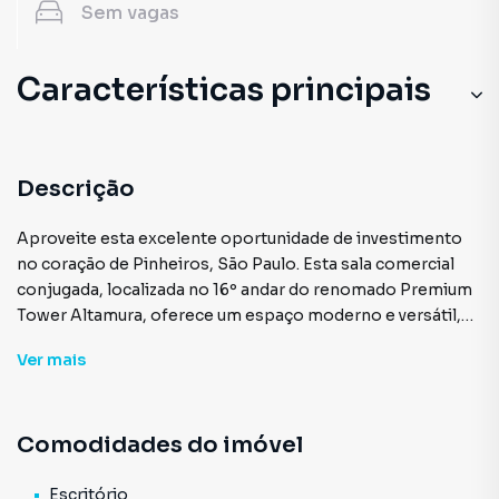
Sem
vagas
Características principais
Descrição
Aproveite esta excelente oportunidade de investimento
no coração de Pinheiros, São Paulo. Esta sala comercial
conjugada, localizada no 16º andar do renomado Premium
Tower Altamura, oferece um espaço moderno e versátil,
ideal para diversas atividades comerciais e oferece uma
Ver
mais
infraestrutura completa para atender às necessidades dos
seus condôminos: Recepção e segurança 24 horas,
minimercado sem atendentes, elevadores modernos e
Comodidades do imóvel
eficientes e estacionamento com manobrista localização
estratégica, próxima a importantes vias de acesso e
transporte público
Escritório