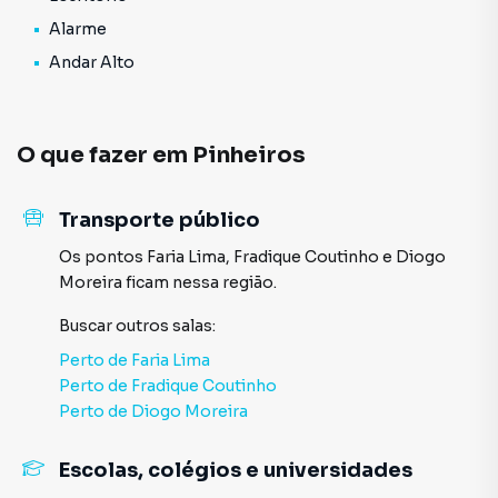
amplo hall de entrada, proporcionando uma excelente
Alarme
primeira impressão aos seus clientes, Localização
Andar Alto
privilegiada Situado na Rua Artur de Azevedo, no bairro de
Pinheiros, este imóvel está em uma das regiões mais
valorizadas de São Paulo. Pinheiros é conhecido por sua
rica oferta de serviços, comércios, restaurantes e uma vida
O que fazer em
Pinheiros
cultural vibrante. Além disso, a proximidade com estações
de metrô e importantes vias de acesso facilita o
Transporte público
deslocamento para toda a cidade. Agende sua visita .
Valores sujeito a alterações
Os pontos
Faria Lima
,
Fradique Coutinho
e
Diogo
Moreira
ficam nessa região.
Buscar outros
salas
:
Perto de
Faria Lima
Perto de
Fradique Coutinho
Perto de
Diogo Moreira
Escolas, colégios e universidades