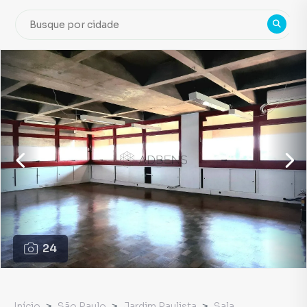
24
Início
São Paulo
Jardim Paulista
Sala