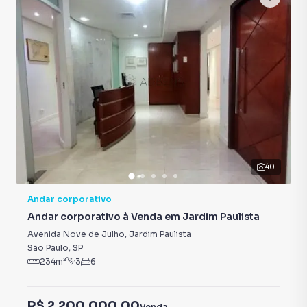
40
Andar corporativo
Andar corporativo à Venda em Jardim Paulista
Avenida Nove de Julho
,
Jardim Paulista
São Paulo
,
SP
234
m²
3
6
R$ 2.200.000,00
Venda