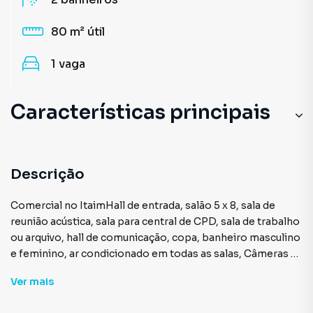
80 m²
útil
1
vaga
Características principais
Descrição
Comercial no ItaimHall de entrada, salão 5 x 8, sala de
reunião acústica, sala para central de CPD, sala de trabalho
ou arquivo, hall de comunicação, copa, banheiro masculino
e feminino, ar condicionado em todas as salas, Câmeras c/
infra vermelho e uma vaga de garagem.Vale a pena conferir
Ver
mais
agende a sua visita.Valores sujeitos a alteração.