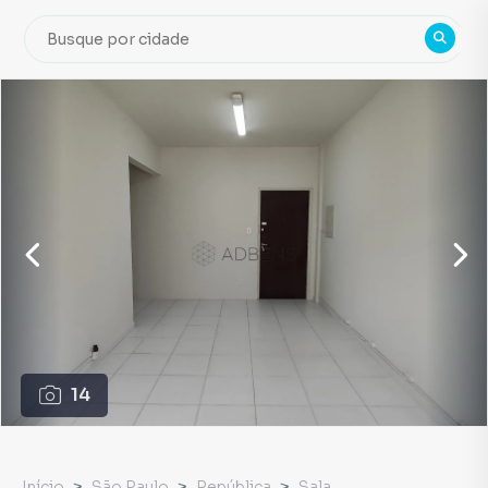
14
Início
São Paulo
República
Sala