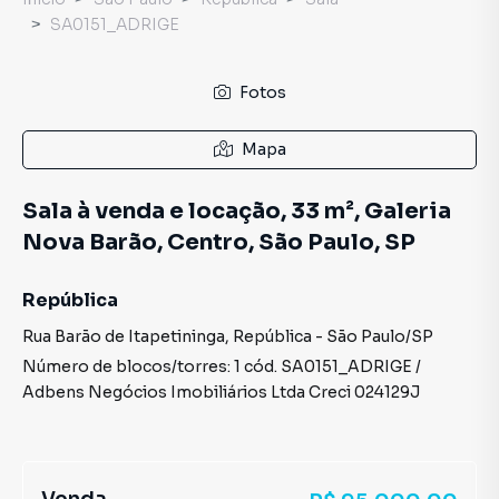
SA0151_ADRIGE
Fotos
Mapa
Sala à venda e locação, 33 m², Galeria
Nova Barão, Centro, São Paulo, SP
República
Rua Barão de Itapetininga
,
República
-
São Paulo
/
SP
Número de blocos/torres:
1
cód.
SA0151_ADRIGE
/
Adbens Negócios Imobiliários Ltda
Creci
024129J