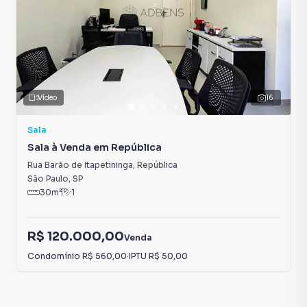
Vídeo
16
Sala
Sala à Venda em República
Rua Barão de Itapetininga
,
República
São Paulo
,
SP
30
m²
1
R$ 120.000,00
Venda
Condomínio
R$ 560,00
·
IPTU
R$ 50,00