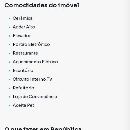
Comodidades do imóvel
Biblioteca Central, Universidade Mackenzie, Comércios
em geral e transporte público.
Consulte mais informação e agende uma visita.
Cerâmica
Andar Alto
Elevador
Portão Eletrônico
Restaurante
Aquecimento Elétrico
Escritório
Circuito Interno TV
Refeitório
Loja de Conveniência
Aceita Pet
O que fazer em
República