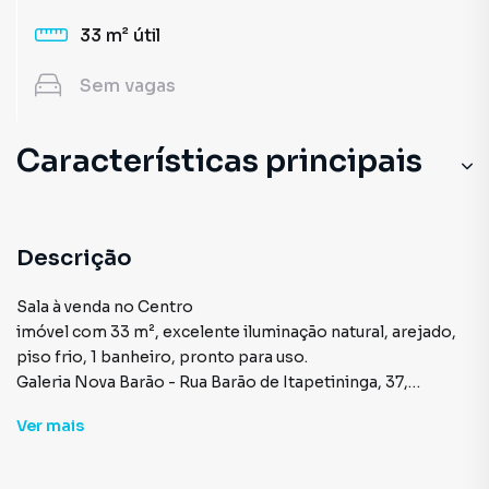
33 m²
útil
Sem
vagas
Características principais
Descrição
Sala à venda no Centro
imóvel com 33 m², excelente iluminação natural, arejado,
piso frio, 1 banheiro, pronto para uso.
Galeria Nova Barão - Rua Barão de Itapetininga, 37,
República.
Ver
mais
Fácil acesso ao Metrô Anhangabaú, Metrô República, Foro
João Mendes Jr., Tribunal de Justiça de São Paulo, Teatro
Municipal de São Paulo, Câmara dos vereadores de SP,