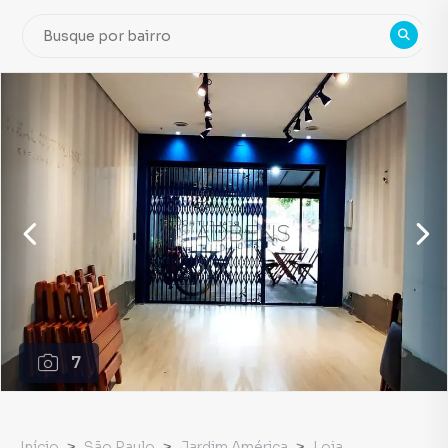
7
Início
São Paulo
Jardim América
Loja