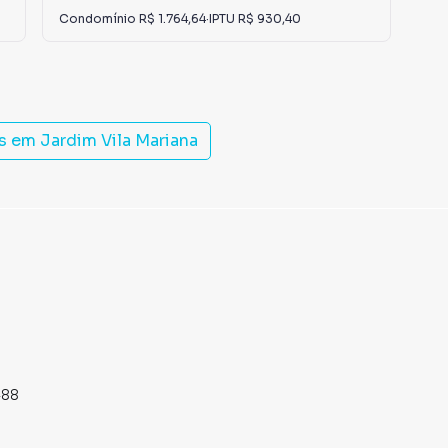
Condomínio
R$ 1.764,64
·
IPTU
R$ 930,40
Con
is em
Jardim Vila Mariana
488