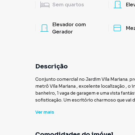
Sem
quartos
Ele
Elevador com
Mez
Gerador
Descrição
Conjunto comercial no Jardim Vila Mariana. pronto para colocar seu negócio em destaque, próximo de
metrô Vila Mariana , excelente localização , o
banheiro, 1 vaga de garagem e uma vista fantástica , vai atrair a atenção pela localização e pela
sofisticação. Um escritório charmoso que vai 
agende sua visita. Valores sujeito a alteraçãoes
Ver
mais
Comodidades do imóvel