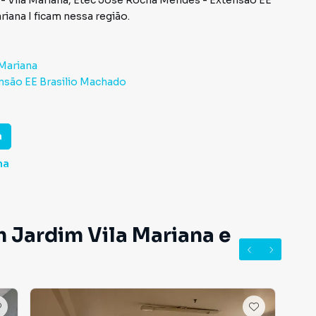
- Vila Mariana
,
Etec José Rocha Mendes - Extensão EE
riana I
ficam nessa região.
 Mariana
nsão EE Brasilio Machado
a
na
m Jardim Vila Mariana e