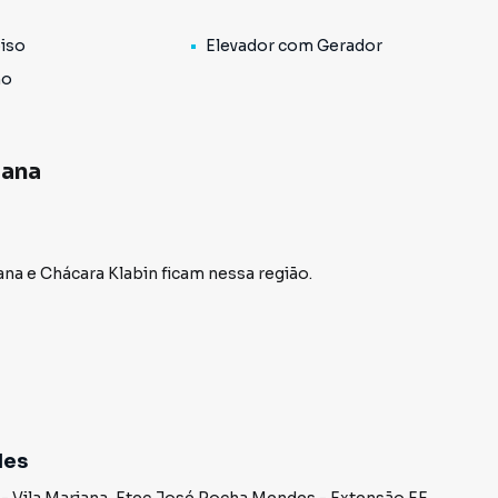
iso
Elevador com Gerador
no
iana
ana
e
Chácara Klabin
ficam nessa região.
des