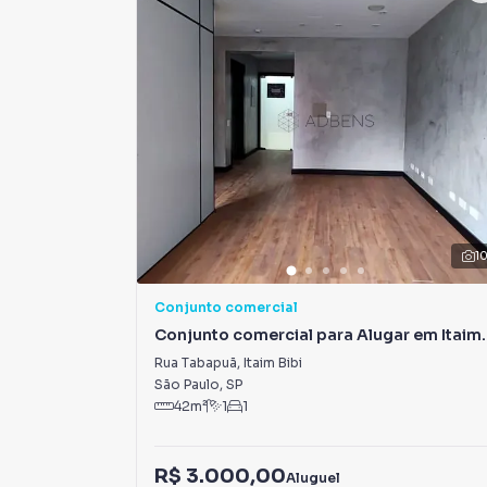
1
Conjunto comercial
Conjunto comercial para Alugar em Itaim
Bibi
Rua Tabapuã
,
Itaim Bibi
São Paulo
,
SP
42
m²
1
1
R$ 3.000,00
Aluguel