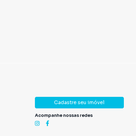
domínio
R$ 1.404,76
·
IPTU
R$ 656,00
Condomínio
R$ 
Cadastre seu imóvel
Acompanhe nossas redes