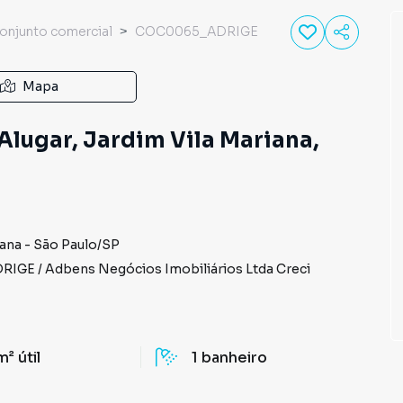
onjunto comercial
COC0065_ADRIGE
Mapa
lugar, Jardim Vila Mariana,
iana
-
São Paulo
/
SP
RIGE
/
Adbens Negócios Imobiliários Ltda
Creci
m²
útil
1
banheiro