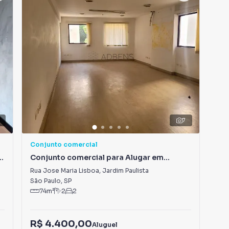
0
7
Conjunto comercial
Con
Conjunto comercial para Alugar em
Con
Jardim Paulista
Jar
Rua Jose Maria Lisboa
,
Jardim Paulista
Ala
São Paulo
,
SP
São
74
m²
2
2
R$ 4.400,00
R$
Aluguel