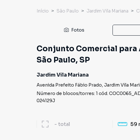
Início
São Paulo
Jardim Vila Mariana
C
Fotos
Conjunto Comercial para A
São Paulo, SP
Jardim Vila Mariana
Avenida Prefeito Fábio Prado
,
Jardim Vila Mar
Número de blocos/torres:
1
cód.
COC0065_AD
024129J
-
total
59 