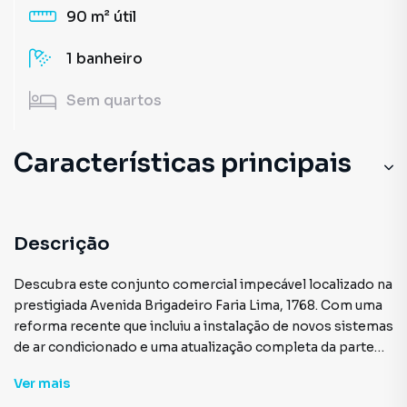
90 m²
útil
1
banheiro
Sem
quartos
Características principais
Central de Ar Condicionado
Portão Eletrônico
Descrição
Elevador
Descubra este conjunto comercial impecável localizado na
prestigiada Avenida Brigadeiro Faria Lima, 1768. Com uma
reforma recente que incluiu a instalação de novos sistemas
de ar condicionado e uma atualização completa da parte
elétrica, este espaço está pronto para receber sua
Ver
mais
empresa com todo o conforto e funcionalidade