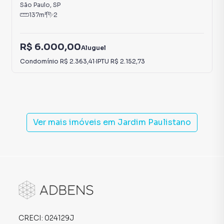
São Paulo
,
SP
137
m²
2
R$ 6.000,00
Aluguel
Condomínio
R$ 2.363,41
·
IPTU
R$ 2.152,73
Ver mais imóveis em
Jardim Paulistano
CRECI:
024129J