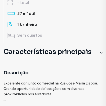
-
total
37 m²
útil
1
banheiro
Sem
quartos
Características principais
Zelador
Recepção
Descrição
Elevador
Excelente conjunto comercial na Rua José Maria Lisboa.
Grande oportunidade de locação e com diversas
Circuito Interno TV
proximidades nos arredores.
Portão Eletrônico
Não perca tempo e agende já sua visita com a Adbens!