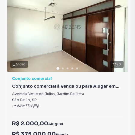
Vídeo
20
Conjunto comercial
Conjunto comercial à Venda ou para Alugar em
Jardim Paulista
Avenida Nove de Julho
,
Jardim Paulista
São Paulo
,
SP
32
m²
2
1
R$ 2.000,00
Aluguel
R$ 375.000,00
Venda