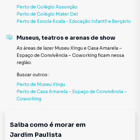
para quem trabalha na região, com muitas opções de
Perto de
Colégio Assunção
restaurantes, cafeterias e padarias de alto padrão para
Perto de
Colégio Mater Dei
almoços e reuniões informais. A proximidade com o
Perto de
Escola Koala - Educação Infantil e Berçário
Parque Trianon e o Parque Ibirapuera também permite que
os profissionais tenham opções de lazer e relaxamento ao
ar livre, ideais para momentos de pausa ou depois do
Museus, teatros e arenas de show
expediente. Além disso, a região conta com academias,
As áreas de lazer
Museu Xingu
e
Casa Amarela –
clínicas e serviços de bem-estar, facilitando a rotina dos
Espaço de Convivência – Coworking
ficam nessa
profissionais.
região.
Trabalhar no Jardim Paulista significa estar em um dos
Buscar outros
:
locais mais bem conectados e valorizados da cidade, com
Perto de
Museu Xingu
uma infraestrutura completa, um ambiente corporativo
Perto de
Casa Amarela – Espaço de Convivência –
dinâmico e uma excelente qualidade de vida para quem
Coworking
busca conforto e praticidade no dia a dia.
Não perca tempo, agende sua visita com a Adbens!
Saiba como é morar em
Jardim Paulista