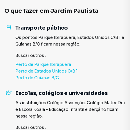
avenidas, como a Avenida Paulista, Avenida Brigadeiro Luís
O que fazer em
Jardim Paulista
Antônio e a Avenida Nove de Julho. Essa localização
estratégica facilita o deslocamento para outras regiões,
tanto de carro quanto de transporte público, com várias
Transporte público
estações de metrô nas proximidades, como a Trianon-
Os pontos
Parque Ibirapuera
,
Estados Unidos C/B 1
e
Masp e Brigadeiro, além de diversas linhas de ônibus.
Guianas B/C
ficam nessa região.
Infraestrutura empresarial e corporativa:
Buscar outros
:
A região do Jardim Paulista possui uma ampla variedade de
empresas, desde escritórios corporativos até
Perto de
Parque Ibirapuera
consultorias e startups, o que torna o ambiente ideal para
Perto de
Estados Unidos C/B 1
profissionais de diversas áreas. Além disso, a proximidade
Perto de
Guianas B/C
com a Avenida Paulista, um dos principais centros
financeiros e comerciais de São Paulo, garante um acesso
Escolas, colégios e universidades
fácil a bancos, escritórios de advocacia, agências de
As instituições
Colégio Assunção
,
Colégio Mater Dei
publicidade e outros serviços essenciais para os negócios.
e
Escola Koala - Educação Infantil e Berçário
ficam
nessa região.
Qualidade de vida e opções de lazer:
O Jardim Paulista oferece uma excelente qualidade de vida
Buscar outros
: