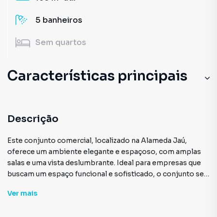
5
banheiros
Sem
quartos
Características principais
Andar Alto
Elevador
Descrição
Portaria 24 Horas
Este conjunto comercial, localizado na Alameda Jaú,
oferece um ambiente elegante e espaçoso, com amplas
Divisória
salas e uma vista deslumbrante. Ideal para empresas que
buscam um espaço funcional e sofisticado, o conjunto se
Sala de Reunião
destaca por sua luminosidade e potencial para ser
Ver
mais
adaptado a diferentes necessidades de negócios,
mantendo o conforto e a produtividade no dia a dia.