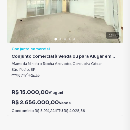
22
Conjunto comercial
Conjunto comercial à Venda ou para Alugar em
Cerqueira César
Alameda Ministro Rocha Azevedo
,
Cerqueira César
São Paulo
,
SP
167
m²
2
5
R$ 15.000,00
Aluguel
R$ 2.656.000,00
Venda
Condomínio
R$ 5.214,24
·
IPTU
R$ 4.028,56