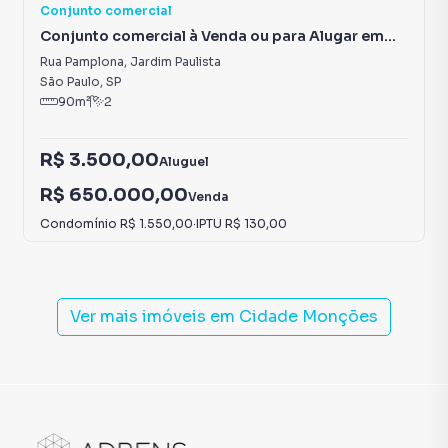
Conjunto comercial
Conjunto comercial à Venda ou para Alugar em
Jardim Paulista
Rua Pamplona
,
Jardim Paulista
São Paulo
,
SP
90
m²
2
R$ 3.500,00
Aluguel
R$ 650.000,00
Venda
Condomínio
R$ 1.550,00
·
IPTU
R$ 130,00
Ver mais imóveis em
Cidade Monções