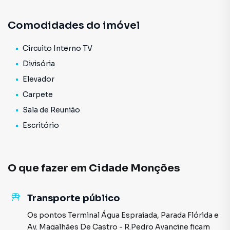
Água Espraiada e Eng. Luis Carlos Berrini.
Variedades de comércios e restaurantes na redondeza .
Comodidades do imóvel
Venha e agende sua visita .
Valores sujeito a alterações . ..........
Circuito Interno TV
Divisória
Elevador
Carpete
Sala de Reunião
Escritório
O que fazer em
Cidade Monções
Transporte público
Os pontos
Terminal Água Espraiada
,
Parada Flórida
e
Av. Magalhães De Castro - R.Pedro Avancine
ficam