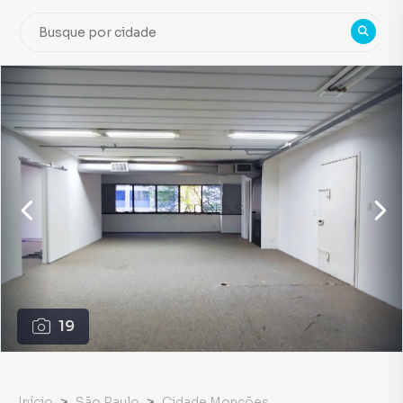
19
Início
São Paulo
Cidade Monções