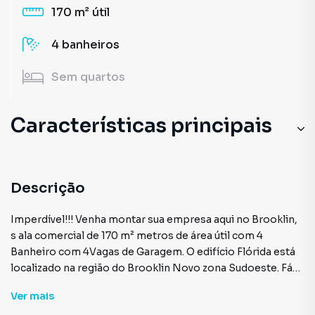
170 m²
útil
4
banheiros
Sem
quartos
Características principais
Divisória
Elevador
Descrição
Carpete
Imperdível!!! Venha montar sua empresa aqui no Brooklin,
s ala comercial de 170 m² metros de área útil com 4
Sala de Reunião
Banheiro com 4Vagas de Garagem. O edifício Flórida está
localizado na região do Brooklin Novo zona Sudoeste. Fácil
Escritório
acesso pela Marginal Pinheiros e pelas avenidas dos
Ver
mais
Bandeirantes, Jornalista Roberto Marinho, Santo Amaro,