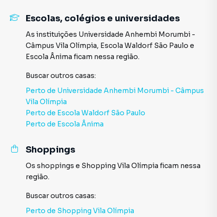
às necessidades de diferentes perfis de moradores, sejam
solteiros ou casais. No entanto, antes de começar a
Escolas, colégios e universidades
planejar sua mudança, é necessário conhecer a fundo os
seus diferenciais.
As instituições
Universidade Anhembi Morumbi -
Câmpus Vila Olímpia
,
Escola Waldorf São Paulo
e
Escola Ânima
ficam nessa região.
Buscar outros
casas
:
Perto de
Universidade Anhembi Morumbi - Câmpus
Vila Olímpia
Perto de
Escola Waldorf São Paulo
Perto de
Escola Ânima
Shoppings
Os shoppings
e
Shopping Vila Olímpia
ficam nessa
região.
Buscar outros
casas
:
Perto de
Shopping Vila Olímpia