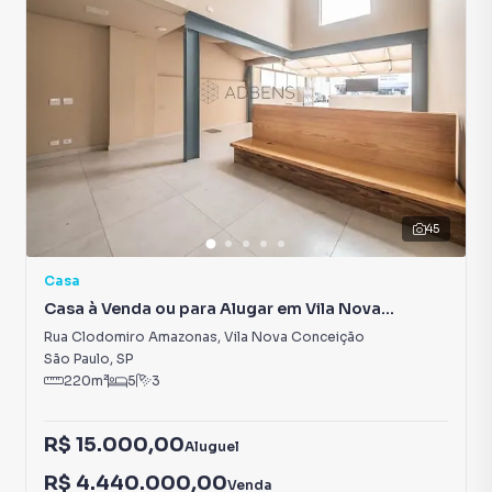
45
Casa
Casa à Venda ou para Alugar em Vila Nova
Conceição
Rua Clodomiro Amazonas
,
Vila Nova Conceição
São Paulo
,
SP
220
m²
5
3
R$ 15.000,00
Aluguel
R$ 4.440.000,00
Venda