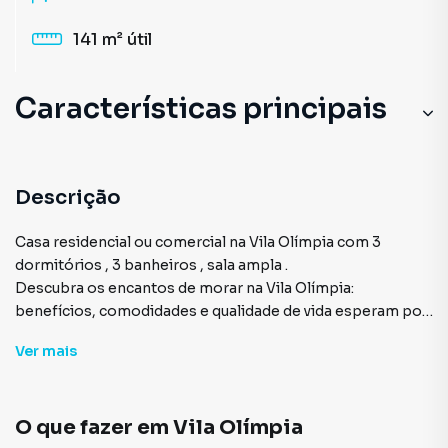
141 m²
útil
Características principais
Descrição
Casa residencial ou comercial na Vila Olímpia com 3
dormitórios , 3 banheiros , sala ampla .
Descubra os encantos de morar na Vila Olímpia:
benefícios, comodidades e qualidade de vida esperam por
você.A Vila Olímpia é um dos bairros paulistanos mais
Ver
mais
requisitados, especialmente por quem deseja viver perto
do trabalho e, em paralelo, aproveitar inúmeras
comodidades. Localizada no coração da Zona Sul, essa
O que fazer em
Vila Olímpia
região conta com excelente infraestrutura e pode atender