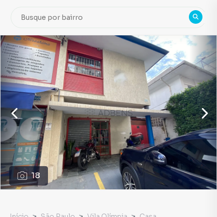
18
Início
São Paulo
Vila Olímpia
Casa