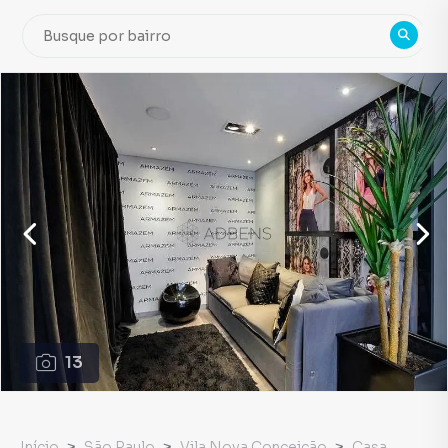
13
Início
São Paulo
Vila Nova Conceição
Casa