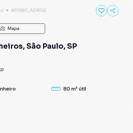
to
AP1060_ADRIGE
Mapa
eiros, São Paulo, SP
SP
nheiro
80 m²
útil