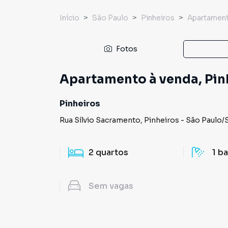
Início
São Paulo
Pinheiros
Apartamen
Fotos
Apartamento à venda, Pinh
Pinheiros
Rua Sílvio Sacramento
,
Pinheiros
-
São Paulo
/
2
quartos
1
ba
Sem
vagas