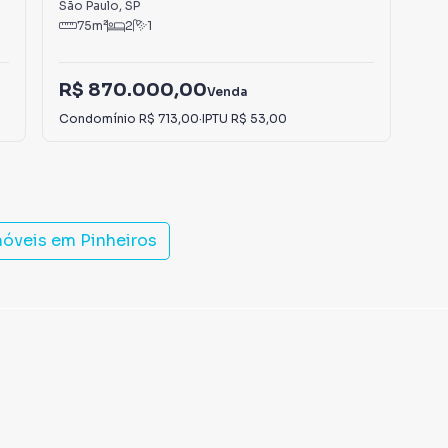
São Paulo
,
SP
São
75
m²
2
1
R$
R$ 870.000,00
Venda
R$
Condomínio
R$ 713,00
·
IPTU
R$ 53,00
Con
móveis em
Pinheiros