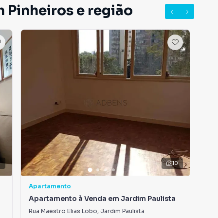
 Pinheiros e região
10
V
Apartamento
Apa
Apartamento à Venda em Jardim Paulista
Ap
Cer
Rua Maestro Elias Lobo
,
Jardim Paulista
Rua