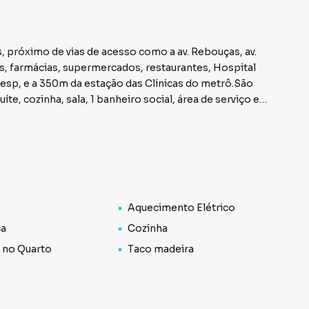
las, farmácias, supermercados, restaurantes, Hospital
Icesp, e a 350m da estação das Clínicas do metrô.São
e, cozinha, sala, 1 banheiro social, área de serviço e
 dúvidas e agende sua visita!Importante: A
jeitos à alterações sem prévio aviso! -
Aquecimento Elétrico
ca
Cozinha
 no Quarto
Taco madeira