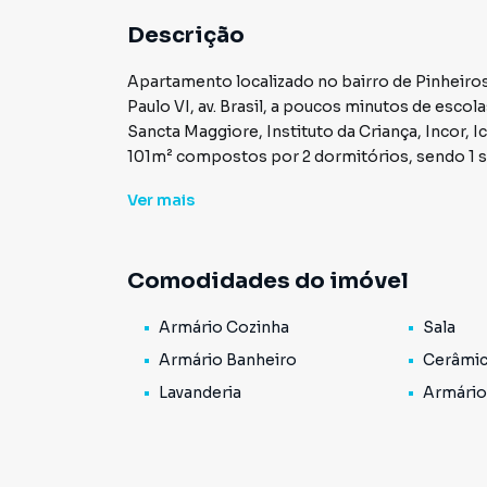
Descrição
Apartamento localizado no bairro de Pinheiros, próximo de vias de acesso como a av. Rebouças, av.
Paulo VI, av. Brasil, a poucos minutos de esco
Sancta Maggiore, Instituto da Criança, Incor, 
101m² compostos por 2 dormitórios, sendo 1 suít
quarto de serviços.Entre em contato, tire suas
Ver
mais
disponibilidade do imóvel e os valores estão su
Comodidades do imóvel
Armário Cozinha
Sala
Armário Banheiro
Cerâmi
Lavanderia
Armário