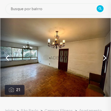
21
Início
São Paulo
Campos Elíseos
Apartamento