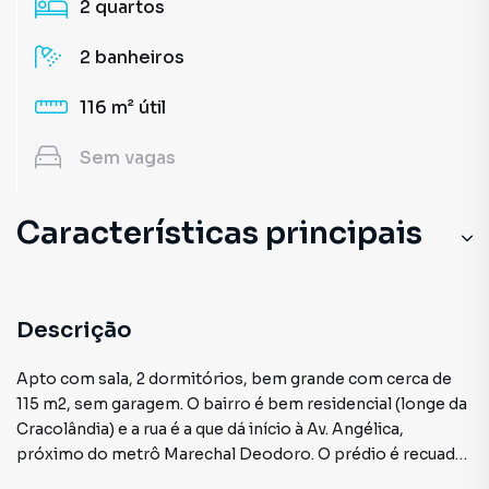
2
quartos
2
banheiros
116 m²
útil
Sem
vagas
Características principais
Portaria 24h
Elevador
Descrição
Armário no Quarto
Apto com sala, 2 dormitórios, bem grande com cerca de
115 m2, sem garagem. O bairro é bem residencial (longe da
Sala
Cracolândia) e a rua é a que dá início à Av. Angélica,
próximo do metrô Marechal Deodoro. O prédio é recuado,
Quarto de Serviço
com jardim na frente, em ótimo estado. Esse apartamento