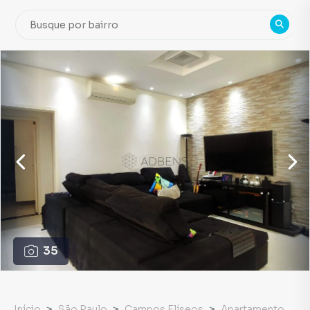
35
Início
São Paulo
Campos Elíseos
Apartamento