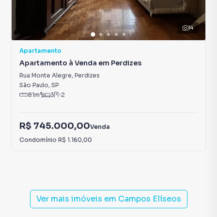
14
Apartamento
Apartamento à Venda em Perdizes
Rua Monte Alegre
,
Perdizes
São Paulo
,
SP
81
m²
3
2
R$ 745.000,00
Venda
Condomínio
R$ 1.160,00
Ver mais imóveis em
Campos Elíseos