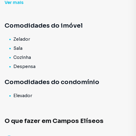
Ver
mais
Imperdivel . A região é completa de comércios, escolas,
padaria e fácil acesso ao metrô Marechal Deodoro e Santa
Cecilia. Uma ótima oportunidade para você e sua família ou
Comodidades do imóvel
para investimentos. Agende a sua visita. Todos os valores
estão sujeitos à alteração.
Zelador
Sala
Cozinha
Despensa
Comodidades do condomínio
Elevador
O que fazer em
Campos Elíseos