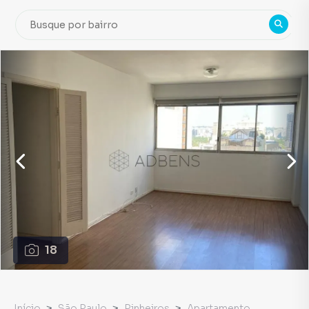
18
Início
São Paulo
Pinheiros
Apartamento