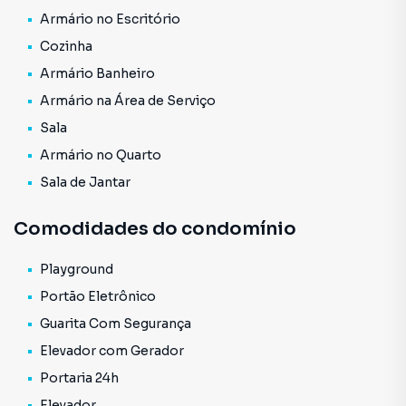
combinando vida cultural intensa, gastronomia renomada
Armário no Escritório
e fácil mobilidade. Com acesso facilitado ao metrô,
Cozinha
ciclovias e principais avenidas, morar aqui é ter qualidade
Armário Banheiro
de vida e praticidade no dia a dia.
Armário na Área de Serviço
Agende uma visita com a Adbens e venha conhecer
Sala
pessoalmente este excelente imóvel!
Armário no Quarto
Sala de Jantar
Comodidades do condomínio
Playground
Portão Eletrônico
Guarita Com Segurança
Elevador com Gerador
Portaria 24h
Elevador