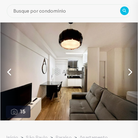
15
Início
São Paulo
Paraíso
Apartamento