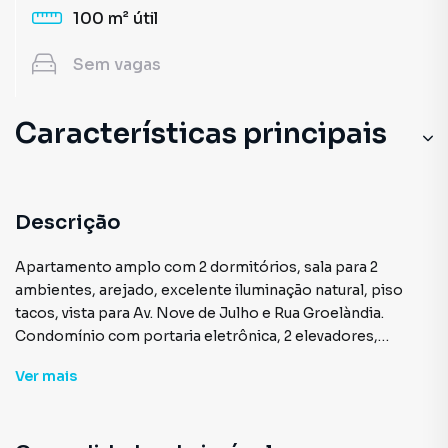
100 m²
útil
Sem
vagas
Características principais
Aceita Pet
Aquecimento Elétrico
Descrição
Cozinha
Apartamento amplo com 2 dormitórios, sala para 2
ambientes, arejado, excelente iluminação natural, piso
Armário Cozinha
tacos, vista para Av. Nove de Julho e Rua Groelàndia.
Condomínio com portaria eletrônica, 2 elevadores,
Elevador
circuito interno de câmeras, playground, área verde.
Ver
mais
Excelente localização, fácil acesso aos Jardins, Itaim Bibi,
Sala
Hospital Sancta Maggiore - Itaim Bibi, Hospital São Luiz,
Parque Ibirapuera, Av. Paulista, Consulado Geral de
Playground