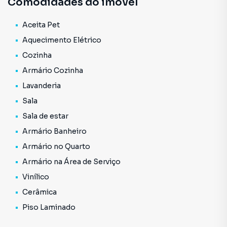
Comodidades do imóvel
Portugal, Consulado Geral da Espanha, Consulado da
Costa Rica, Shopping Iguatemi, Av. Brigadeiro Faria Lima,
Portaria 24h
Av. Presidente Juscelino Kubitschek,Comércios em geral e
Aceita Pet
Transporte Público.
Aquecimento Elétrico
Sala de estar
Consulte mais informação e agende uma visita.
Cozinha
Armário no Quarto
Armário Cozinha
Lavanderia
Sala
Sala de estar
Armário Banheiro
Armário no Quarto
Armário na Área de Serviço
Vinílico
Cerâmica
Piso Laminado