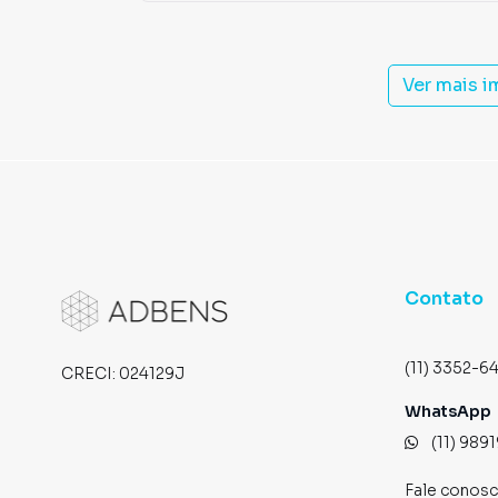
Ver mais 
Contato
(11) 3352-6
CRECI:
024129J
WhatsApp
(11) 989
Fale conos