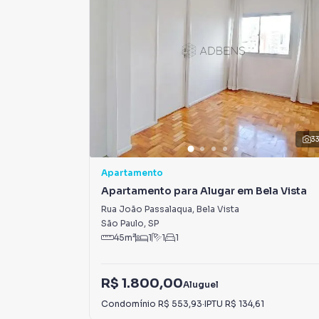
3
Apartamento
Apartamento para Alugar em Bela Vista
Rua João Passalaqua
,
Bela Vista
São Paulo
,
SP
45
m²
1
1
1
R$ 1.800,00
Aluguel
Condomínio
R$ 553,93
·
IPTU
R$ 134,61