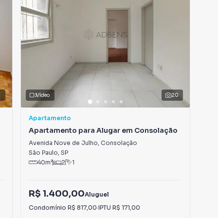
3
Vídeo
20
Apartamento
Apa
Apartamento para Alugar em Consolação
Apa
Avenida Nove de Julho
,
Consolação
Rua
São Paulo
,
SP
São
40
m²
2
1
R$ 1.400,00
R$
Aluguel
Condomínio
R$ 817,00
·
IPTU
R$ 171,00
Con