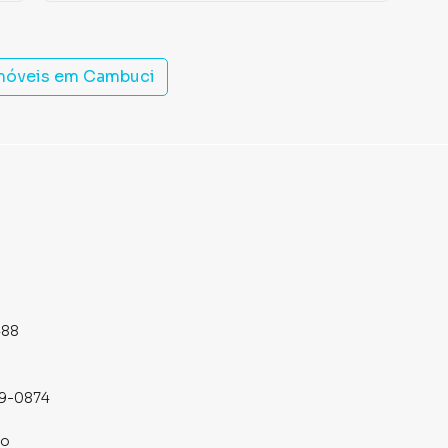
imóveis em
Cambuci
488
19-0874
co