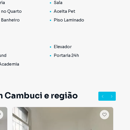
ria
Sala
 no Quarto
Aceita Pet
 Banheiro
Piso Laminado
Elevador
und
Portaria 24h
 Academia
m Cambuci e região