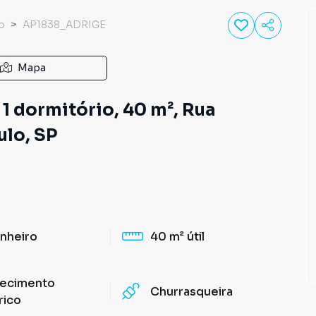
o
AP1838_ADRIGE
Mapa
1 dormitório, 40 m², Rua
ulo, SP
nheiro
40 m²
útil
ecimento
Churrasqueira
rico