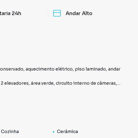
taria 24h
Andar Alto
 conservado, aquecimento elétrico, piso laminado, andar
2 elevadores, área verde, circuito interno de câmeras,
piscina adulto e infantil, playground, churrasqueira,
o Cambuci, Senai Carlos Pasquale, Colégio Paulo de
 Hospital A.C. Camargo Câncer Center Diagnóstica -
.
 Cozinha
Cerâmica