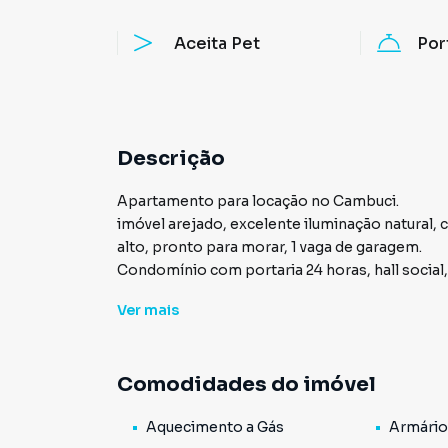
Aceita Pet
Por
Descrição
Apartamento para locação no Cambuci.
imóvel arejado, excelente iluminação natural,
alto, pronto para morar, 1 vaga de garagem.
Condomínio com portaria 24 horas, hall social, 
sala de academia, salão de festas, mercadinho, 
Ver
mais
garagem coberta.
Excelente localização, fácil acesso ao Largo d
Tarso, Hospital Militar de Área de São Paulo,
Comodidades do imóvel
Unidade Tamandaré, Parque da Aclimação, Comércios em geral, Transporte Público.
Consulte mais informação e agende uma visita
Aquecimento a Gás
Armário