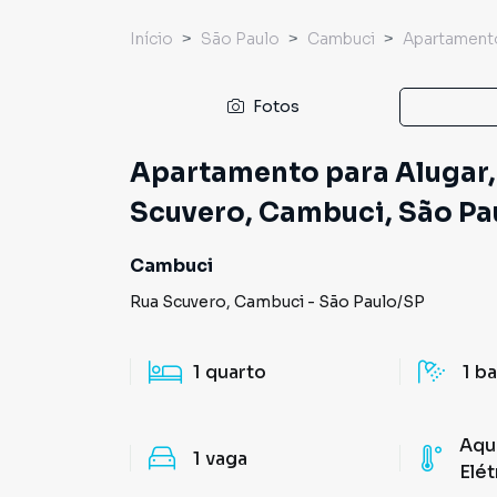
Início
São Paulo
Cambuci
Apartament
Fotos
Apartamento para Alugar, 
Scuvero, Cambuci, São Pa
Cambuci
Rua Scuvero
,
Cambuci
-
São Paulo
/
SP
1
quarto
1
ba
Aqu
1
vaga
Elét